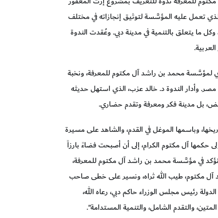
مكتوم للمعرفة ندوة للتعريف بمشروع إرث المغفور
لذي تعمل عليه المؤسَّسة لتوثيق إنجازاته في مختلف
وكل ما يتعلق بالتنمية في مدينة دبي. وعُقدت الندوة
العربية.
 لمؤسَّسة محمد بن راشد آل مكتوم للمعرفة، ونخبة
مصر. وأدار الندوة د. خالد عزب، الذي استهل حديثه
لبعض، بل مدينة فكر ومعرفة وتقدم حضاري.
ريخها، وباسمها الموغل في القدم، والشاهد على مسيرة
ى حكمها آل مكتوم الكرام، إلى أن أصبحت فضاءً بارزاً
 ونؤكد في مؤسَّسة محمد بن راشد آل مكتوم للمعرفة،
د آل مكتوم، طيب الله ثراه، ونسير على خطى صاحب
دولة رئيس مجلس الوزراء حاكم دبي، رعاه الله،
لمتين، والتقدم الشامل، والتنمية المستدامة".