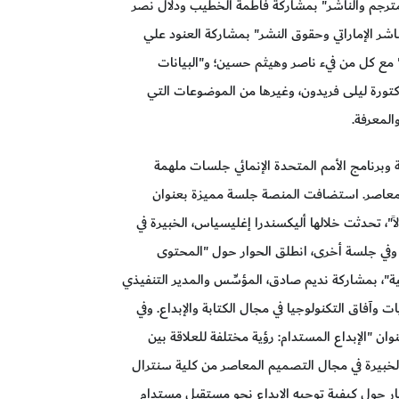
لمترجم والناشر" بمشاركة فاطمة الخطيب ودلال نصر
ر الإماراتي وحقوق النشر" بمشاركة العنود علي
مع كل من فيء ناصر وهيثم حسين؛ و"البيانات
كتورة ليلى فريدون، وغيرها من الموضوعات التي
لمعرفة.
وبرنامج الأمم المتحدة الإنمائي جلسات ملهمة
المعاصر. استضافت المنصة جلسة مميزة بعنوان
"، تحدثت خلالها أليكسندرا إغليسياس، الخبيرة في
ال المحتوى وتسويق المنتجات لدى Learnlight. وفي جلسة أخرى، انطلق الحوار حول "المحتوى
اعية"، بمشاركة نديم صادق، المؤسِّس والمدير التنفيذي
 تحديات وآفاق التكنولوجيا في مجال الكتابة والإبداع. وفي
 "الإبداع المستدام: رؤية مختلفة للعلاقة بين
لخبيرة في مجال التصميم المعاصر من كلية سنترال
كار حول كيفية توجيه الإبداع نحو مستقبل مستدام