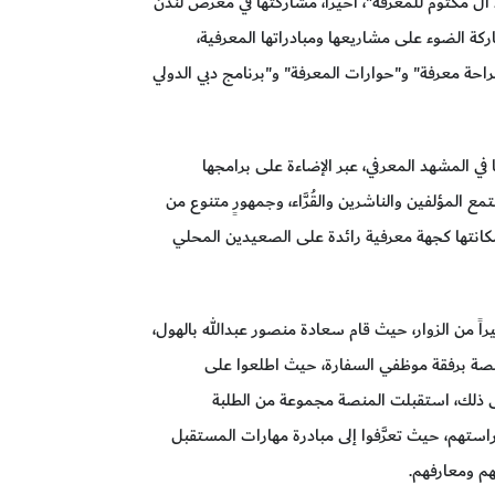
 مكتوم للمعرفة"، أخيراً، مشاركتها في معرض لندن
خلال المشاركة الضوء على مشاريعها ومبادراتها المعرفية،
حة معرفة" و"حوارات المعرفة" و"برنامج دبي الدولي
 في المشهد المعرفي، عبر الإضاءة على برامجها
مع المؤلفين والناشرين والقُرَّاء، وجمهورٍ متنوع من
مكانتها كجهة معرفية رائدة على الصعيدين المحلي
اً من الزوار، حيث قام سعادة منصور عبدالله بالهول،
لمنصة برفقة موظفي السفارة، حيث اطلعوا على
إلى ذلك، استقبلت المنصة مجموعة من الطلبة
راستهم، حيث تعرَّفوا إلى مبادرة مهارات المستقبل
هم ومعارفهم.