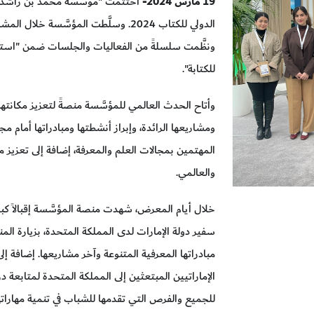
19 مارس 2024-
اختتمت "مؤسَّسة محمد بن راشد آل
الدولي للكتاب 2024. وسلَّطت المؤسَّسة 
ونظَّمت سلسلةً من الفعاليات والجلسات ضمن "استرا
للكتابة".
وأتاح الحدث العالمي للمؤسَّسة منصةً لتعزيز مكانتها
ومشاريعها الرائدة، وإبراز أنشطتها ومبادراتها أمام مجت
المهتمين بمجالات العلم والمعرفة، إضافة إلى تعزيز 
والعالمي.
خلال أيام المعرض، شهدت منصة المؤسَّسة إقبالاً كبير
سفير دولة الإمارات لدى المملكة المتحدة، بزيارة ا
مبادراتها المعرفية المتنوعة وآخر مشاريعها. إضافة 
الإماراتيين المبتعثين إلى المملكة المتحدة لمتابعة د
للجميع والفرص التي تقدمها للشباب في تنمية مهارات