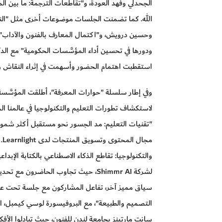
الجحدلي وفهد العودة، و"تقاطعات الترجمة: ما بين ا
الله. كما تضمنت الجلسات موضوعات أخرى مثل "الناش
وحسين درويش، و"اكتمال المعارف بالفنون والآداب" 
ودورها في تحسين أداء المؤسَّسات الحكومية" مع الد
استقطبت اهتمام الحضور وأسهمت في إثراء النقاش وا
وفي إطار سلسلة "حوارات المعرفة"، أطلقت المؤسَّسة 
لاستكشاف تطورات التعليم والتكنولوجيا في عالمنا 
"تقنيات التعليم: مد الجسور نحو مستقبل أكثر شمولاً
مج
والتكنولوجيا: تقاطع الذكاء الاصطناعي بالكتابة الإبد
لشركة Shimmr AI، حيث تجاوب الحاضرون مع
سياق مميز آخر، تفاعل المشاركون مع جلسة تحت عنوان
التصميم والطبيعة"، مع البروفيسورة لوسي كيمبل، ا
سانت مارتينز بجامعة لندن للفنون، حيث تبادلوا الأف