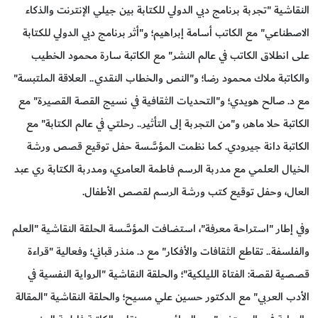
النقاشية "تجربة برنامج دبي الدولي للكتابة بين جيلي الإنترنت والذكاء
الاصطناعي" مع الكاتب أسامة إبراهيم؛ و"أثر برنامج دبي الدولي للكتابة
على انطلاق الكاتب في عالم النشر" مع الكاتبة سارة محمود الخطيب
والكاتبة ملاك محمود رضا؛ و"النص والخطاب النقدي.. العلاقة الملتبسة"
مع د. صالح هويدي؛ و"التحديات الثقافية في نسيج القصة القصيرة" مع
الكاتبة حلا ماهر، و"من التجربة إلى التأثير.. رحلتي في عالم الكتابة" مع
الكاتبة دانة جيرودي. كما نظمت المؤسَّسة حفل توقيع قصص ورشة
الخيال العلمي مع مدربة الرسم فاطمة العامري، ومدربة الكتابة ري عبد
العال، وحفل توقيع كتب ورشة الرسم لقصص الأطفال.
وفي إطار "استراحة معرفة"، استضافت المؤسَّسة الحلقة النقاشية "العلم
والفلسفة.. تقاطع الثقافات والأفكار" مع د. منذر قباني؛ وفعالية "قراءة
قصصية لقصة: الفتاة الليلكية"؛ والحلقة النقاشية "الرواية النفسية في
الأدب العربي" مع الدكتور حسين علي مسيح؛ والحلقة النقاشية "المقالة