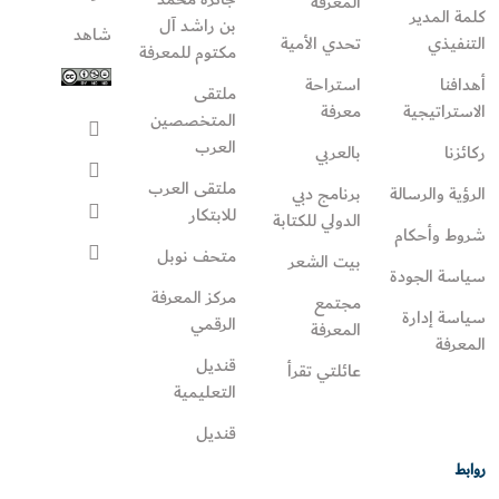
المعرفة
كلمة المدير
بن راشد آل
شاهد
التنفيذي
تحدي الأمية
مكتوم للمعرفة
أهدافنا
استراحة
ملتقى
الاستراتيجية
معرفة
المتخصصين
العرب
ركائزنا
بالعربي
ملتقى العرب
الرؤية والرسالة
برنامج دبي
للابتكار
الدولي للكتابة
شروط وأحكام
متحف نوبل
بيت الشعر
سياسة الجودة
مركز المعرفة
مجتمع
سياسة إدارة
الرقمي
المعرفة
المعرفة
قنديل
عائلتي تقرأ‎
التعليمية
قنديل
روابط