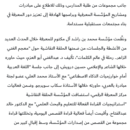
جانب مجموعات من طلبة المدارس، وذلك للاطلاع على مبادرات
ومشاريع المؤسَّسة المعرفية وبرامجها الهادفة إلى تعزيز دور المعرفة في
بناء مجتمعات مستقبلية مستدامة.
ونظَّمت مؤسَّسة محمد بن راشد آل مكتوم للمعرفة خلال الحدث العديد
من الأنشطة والجلسات، من ضمنها الحلقة النقاشية حول "معجم الغني
الزاهر.. رحلة في عالم الكلمات"، تأليف د. عبدالغني أبو العزم، حيث حاوره
خلالها الشاعر والإعلامي حسين درويش، إلى جانب جلسة "اللغة العربية
أمام خوارزميات الذكاء الاصطناعي" مع الأستاذ محمد العلي، عضو لجنة
مبادرة بالعربي، حاورته خلالها الأستاذة سكاب سويرجو. وضمن فعاليات
مركز المعرفة الرقمي، استضافت المؤسَّسة الحلقة النقاشية
"استراتيجيات القراءة الفعالة للتعليم والبحث العلمي" مع الدكتور خالد
عبدالفتاح. وأقيمت أيضاً فعالية قراءة القصص اليومية، وتخللتها قراءة
مجموعة من القصص من إصدارات المؤسَّسة، وسط إقبالٍ كبير من