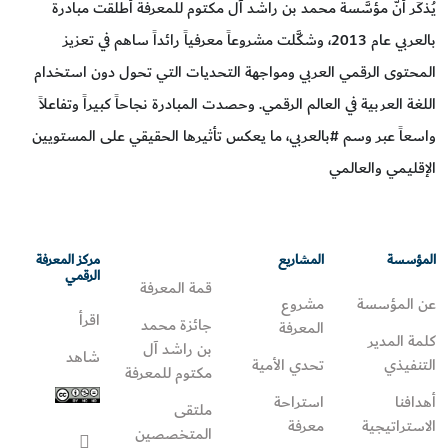
يُذكَر أنَّ مؤسَّسة محمد بن راشد آل مكتوم للمعرفة أطلقت مبادرة
بالعربي عام 2013، وشكَّلت مشروعاً معرفياً رائداً ساهم في تعزيز
المحتوى الرقمي العربي ومواجهة التحديات التي تحول دون استخدام
اللغة العربية في العالم الرقمي. وحصدت المبادرة نجاحاً كبيراً وتفاعلاً
واسعاً عبر وسم #بالعربي، ما يعكس تأثيرها الحقيقي على المستويين
الإقليمي والعالمي
المؤسسة
المشاريع
مركز المعرفة
الرقمي
قمة المعرفة
عن المؤسسة
مشروع
اقرأ
جائزة محمد
المعرفة
كلمة المدير
بن راشد آل
شاهد
التنفيذي
تحدي الأمية
مكتوم للمعرفة
أهدافنا
استراحة
ملتقى
الاستراتيجية
معرفة
المتخصصين