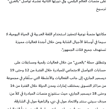
على منصات العالم الرقمي. وفي دورتها الثانية عشرة، تواصل "بالعربي"
ترسيخ
مكانتها منصةً نوعية لتحفيز استخدام اللغة العربية في الحياة اليومية، لا
سيما في أوساط الأجيال الشابة ومن خلال أجندة فعاليات مميزة
تستهدف جميع فئات الجمهور".
وتنطلق حملة "بالعربي" من خلال فعاليات رقمية ومسابقات على
حسابات التواصل الاجتماعي للمبادرة خلال الفترة من 12 وحتى 19
ديسمبر الجاري، إلى جانب الفعاليات والأنشطة التي ستُقام في مجموعة
من مراكز التسوق بمختلف إمارات ومدن الدولة خلال الفترة من 14
وحتى 18 ديسمبر الجاري، حيث ستتوزع منصات المبادرة في كلاً من:
مردف سيتي سنتر والاتحاد مول في دبي، والزاهية مول في الشارقة،
وعجمان سيتي سنتر في عجمان وبوادي مول في العين، وتبدأ الفعاليات