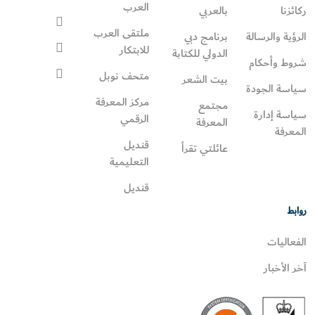
العرب
ركائزنا
بالعربي
ملتقى العرب
الرؤية والرسالة
برنامج دبي
للابتكار
الدولي للكتابة
شروط وأحكام
متحف نوبل
بيت الشعر
سياسة الجودة
مركز المعرفة
مجتمع
سياسة إدارة
الرقمي
المعرفة
المعرفة
قنديل
عائلتي تقرأ‎
التعليمية
قنديل
روابط
الفعاليات
آخر الأخبار