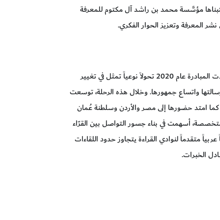
تبناها مؤسَّسة محمد بن راشد آل مكتوم للمعرفة
نشر المعرفة وتعزيز الحوار الفكري.
ومع اتساع قاعدة المشاركين وتنوع اهتماماتهم، شهدت المبادرة عام 2020 تحولاً نوعياً تمثل في تغيير
التها واتساع جمهورها. وخلال هذه الرحلة، توسعت
كما امتد حضورها إلى مصر والأردن وسلطنة عُمان
تراحة معرفية متخصصة، أسهمت في بناء جسور التواصل بين القرّاء
بياً متقدماً لنوادي القراءة يتجاوز حدود اللقاءات
ادل الخبرات.