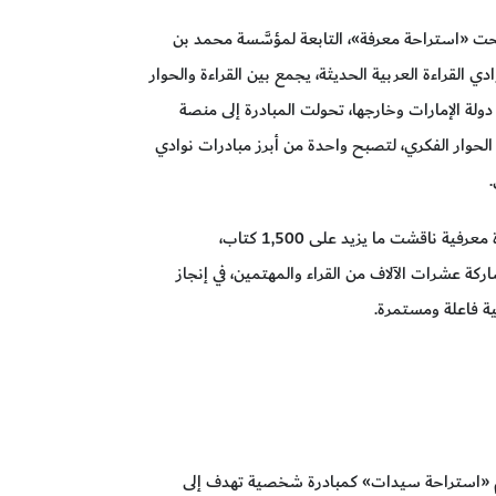
 الزمان، نجحت «استراحة معرفة»، التابعة لمؤسَّسة محمد بن
 القراءة العربية الحديثة، يجمع بين القراءة والحوار
لة الإمارات وخارجها، تحولت المبادرة إلى منصة
الحوار الفكري، لتصبح واحدة من أبرز مبادرات نوادي
وخلال مسيرتها، نظمت المبادرة أكثر من 1,800 ندوة معرفية ناقشت ما يزيد على 1,500 كتاب،
ً ومترجماً، بمشاركة عشرات الآلاف من القراء والمهتمين، في إنجاز
ة فاعلة ومستمرة.
م «استراحة سيدات» كمبادرة شخصية تهدف إلى