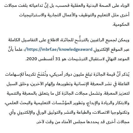
الوباء على الصحة البدنية والعقلية فحسب، بل إنَّ تداعياته بلغت مجالات
أخرى مثل التعليم والتوظيف والأعمال التجارية والاستراتيجيات
الحكومية.
ويمكن لجميع الراغبين بالترشُّح للجائزة، الاطلاع على التفاصيل الكاملة
عبر الموقع الإلكتروني
https://mbrf.ae/knowledgeaward/
، علماً بأنَّ
الموعد النهائي لاستقبال الترشيحات هو 31 أغسطس 2020.
يُذكر أنَّ قيمة الجائزة تبلغ مليون دولار أمريكي، وتُمْنَحُ تكريماً للإسهامات
الفاعلة في نشر المعرفة الإنسانية وتطويرها، وإلهام الآخرين، وخلق السبل
لتعزيز المعرفة. وتشمل مجالات الجائزة كل ما يتعلق بالمعرفة والتنمية
والابتكار والريادة والإبداع، وتطوير المؤسَّسات التعليمية والبحث العلمي،
وتكنولوجيا الاتصالات، والطباعة والنشر والتوثيق الورقي والإلكتروني وأي
مجالات أخرى قد يحددها مجلس الأمناء من وقت لآخر.