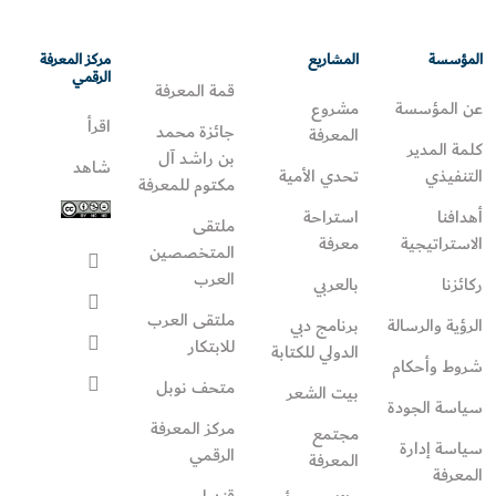
المؤسسة
المشاريع
مركز المعرفة
الرقمي
قمة المعرفة
عن المؤسسة
مشروع
اقرأ
جائزة محمد
المعرفة
كلمة المدير
بن راشد آل
شاهد
التنفيذي
تحدي الأمية
مكتوم للمعرفة
أهدافنا
استراحة
ملتقى
الاستراتيجية
معرفة
المتخصصين
العرب
ركائزنا
بالعربي
ملتقى العرب
الرؤية والرسالة
برنامج دبي
للابتكار
الدولي للكتابة
شروط وأحكام
متحف نوبل
بيت الشعر
سياسة الجودة
مركز المعرفة
مجتمع
سياسة إدارة
الرقمي
المعرفة
المعرفة
قنديل