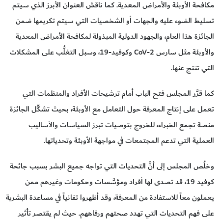
مكافحة الأوبئة والأمراض المعدية. كما ناقش العنوان الأبرز الذي سيتم
تسليط الضوء عليه والجهات أو الشخصيات التي سيتم تكريمها ضمن
الجائزة هذا العام، والجهود الدولية المبذولة لمكافحة الأمراض المعدية
والأوبئة مثل سارس CoV-2 وكوفيد-19، وسبل التغلُّب على المشكلات
التي تنتج عنها.
كما قرَّر المجلس فتح الباب أمام ترشيحات الأفراد والمنظمات التي
تعمل على إنتاج المعرفة حول التعامل مع الأوبئة، بحيث تشكِّل الجائزة
منصة تجمع الخبراء، للخروج بتوصيات تبرز السياسات والأساليب
العملية التي تدعم المجتمعات في مواجهة الأوبئة وتحدياتها.
وخلُص المجلس إلى أنَّ التحديات التي تواجه جميع البشر بسبب جائحة
كوفيد 19، قد تصدى لها أفراد ومؤسَّسات وحكومات وغيرهم ممن
يعملون معاً للاستفادة من المعرفة، وقد أظهروا تفانياً في مساعدة البشرية
على فهم التحديات التي تهدد صحتهم ورفاههم. حيث لم يقتصر تأثير