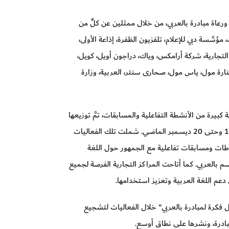
رعاة مبادرة بالعربي، من خلال ممثلين عن كلٍّ من
ؤسَّسة دبي للإعلام، تلفزيون الظفرة، إذاعة الأولى،
 التجارية، شركة أرامكس، وياك، دراجون أويل، كويل،
منارة مول، ياس مول، صحارى سنتر، العربية، وزارة
كبيرة من الأنشطة التفاعلية والمسابقات، تمَّ توزيعها
على 9 دول بما فيها دولة الإمارات، خلال الفترة من 13 وحتى 20 ديسمبر الماضي. شملت تلك الفعاليات
شاطات ومسابقات تفاعلية مع الجمهور حول اللغة
م بالعربي. كما أتاحت المراكز التجارية الفرصة لجميع
ى دعم اللغة العربية وتعزيز استخدامها.
ل فكرة لمبادرة بالعربي" خلال الفعاليات لتشجيع
بادرة، ونشرها على نطاق أوسع.