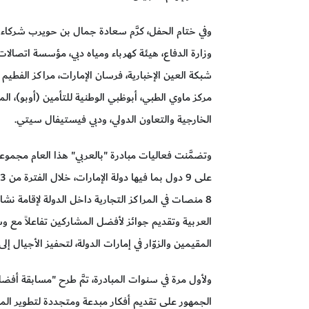
وفي ختام الحفل، كرَّم سعادة جمال بن حويرب شركاء و
وزارة الدفاع، هيئة كهرباء ومياه دبي، مؤسسة اتصالات، م
شبكة العين الإخبارية، فرسان الإمارات، مراكز الفطيم
مركز ماوي الطبي، أبوظبي الوطنية للتأمين (أوبو)، ال
الخارجية والتعاون الدولي، ودبي فيستيفال سيتي.
وتضمَّنت فعاليات مبادرة "بالعربي" هذا العام مجموعة 
8 منصات في المراكز التجارية داخل الدولة لإقامة ن
العربية وتقديم جوائز لأفضل المشاركين تفاعلاً مع وس
المقيمين والزوّار في إمارات الدولة، لتحفيز الأجيال إل
ولأول مرة في سنوات المبادرة، تمَّ طرح "مسابقة أفض
الجمهور على تقديم أفكار مبدعة ومتجددة لتطوير الم