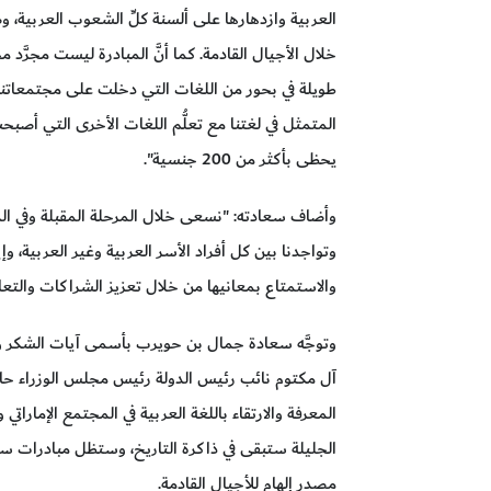
العربية وازدهارها على ألسنة كلِّ الشعوب العربية، 
خلال الأجيال القادمة. كما أنَّ المبادرة ليست مجرَّد م
طويلة في بحور من اللغات التي دخلت على مجتمعاتنا، وك
المتمثل في لغتنا مع تعلُّم اللغات الأخرى التي أص
يحظى بأكثر من 200 جنسية".
وأضاف سعادته: "نسعى خلال المرحلة المقبلة وفي الد
وتواجدنا بين كل أفراد الأسر العربية وغير العربية، وإي
والاستمتاع بمعانيها من خلال تعزيز الشراكات والتعا
وتوجَّه سعادة جمال بن حويرب بأسمى آيات الشكر 
آل مكتوم نائب رئيس الدولة رئيس مجلس الوزراء حاكم
المعرفة والارتقاء باللغة العربية في المجتمع الإماراتي
الجليلة ستبقى في ذاكرة التاريخ، وستظل مبادرات سموه
مصدر إلهام للأجيال القادمة.