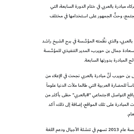
 مبادرة بالعربي في ختام الدورة السابعة، التي
لمجتمع، وحثِّ الجمهور على استخدامها في مختلف
بالعربي، والذي نظَّمته المؤسَّسة في برج الشيخ راشد
يناير 2020، بحضور كلٍّ من سعادة جمال بن حويرب، المدير التنفيذي للمؤسَّسة
ج المبادرة بدورتها السابعة.
ل بن حويرب أنَّ مبادرة بالعربي نجحت في الإعلاء من
اً للحضارة العربية التي طالما ملأت الدنيا علوماً
مواقع التواصل الاجتماعي "#بالعربي" حظى بأكثر من
ت المبادرة على تلك المواقع، إضافة إلى ذلك، أكد
ام.
وقال سعادته: "إنَّ مبادرة بالعربي التي أطلقتها المؤسَّسة عام 2013 تسهم في تنشئة الأجيال ودعم اللغة