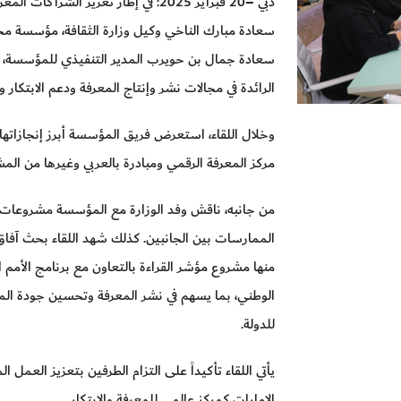
دبي –20 فبراير 2025: في إطار تعزيز الش
سعادة مبارك الناخي وكيل وزارة الثقافة، مؤسسة مح
سعادة جمال بن حويرب المدير التنفيذي للمؤسسة، 
الرائدة في مجالات نشر وإنتاج المعرفة ودعم الابتكار 
وخلال اللقاء، استعرض فريق المؤسسة أبرز إنجازاتها 
مركز المعرفة الرقمي ومبادرة بالعربي وغيرها من الم
من جانبه، ناقش وفد الوزارة مع المؤسسة مشروعات و
الممارسات بين الجانبين. كذلك شهد اللقاء بحث آفا
منها مشروع مؤشر القراءة بالتعاون مع برنامج الأمم ا
الوطني، بما يسهم في نشر المعرفة وتحسين جودة الم
للدولة.
يأتي اللقاء تأكيداً على التزام الطرفين بتعزيز العمل 
الإمارات كمركز عالمي للمعرفة والابتكار.