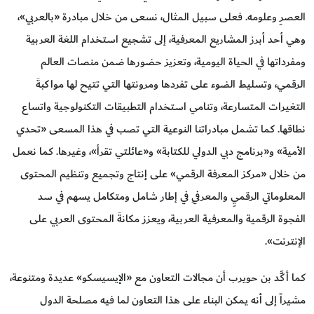
العصرِ وعلومه. فعلى سبيل المثال، نسعى من خلال مبادرة «بالعربي»،
وهي أحد أبرز المشاريع المعرفية، إلى تشجيع استخدام اللغة العربية
ومفرداتها في الحياة اليومية، وتعزيز حضورها ضمن منصات العالم
الرقمي، وتسليط الضوء على تفردها ومرونتها التي تتيح لها مواكبةَ
التغيرات المتسارعة، وتنامي استخدام التطبيقات التكنولوجية واتساع
نطاقها. كما تشمل مبادراتنا النوعية التي تصب في هذا المسعى «تحدي
الأمية» و«برنامج دبي الدولي للكتابة» و«عائلتي تقرأ»، وغيرها. كما نعمل
من خلال «مركز المعرفة الرقمي» على إنتاج وتجميع وتنظيم المحتوى
المعلوماتي الرقميِ والمعرفيِ في إطار شامل ومتكامل يسهم في سد
الفجوة الرقمية والمعرفية العربية، ويعزز مكانةَ المحتوى العربي على
الإنترنت».
كما أكَّد بن حويرب أن مجالات التعاون مع «الإيسيسكو» عديدة ومتنوعة،
مشيراً إلى أنه يمكن البناء على هذا التعاون لما فيه مصلحة الدول