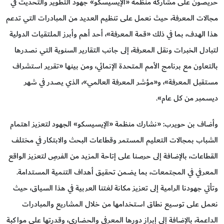
حريصون على مشاركة منظمة «الإيسيسكو» جهود التطوير والتحديث في
مجالات المعرفة، حيث نعمل على تنظيم العديد من المبادرات التي تدعم
هذا الهدف، بما في ذلك «قمة المعرفة»، أحد أهم وأبرز الملتقيات الدولية
لتبادل الخبرات ونقل المعرفة، إلى جانب التقارير السنوية التي نصدرها
بالتعاون مع برنامج الأمم المتحدة الإنمائي، ومن بينها «تقرير استشراف
مستقبل المعرفة»، و«مؤشر المعرفة العالمي»، الذي يصدر في شهر
ديسمبر من كل عام».
وأضاف بن حويرب: «نشارك منظمة «الإيسيسكو» الجهود لتعزيز اهتمام
الشباب بمجالات التعليم المستمر وقطاعات البحث والابتكار في مختلف
القطاعات، بالإضافة إلى حرصنا على إتاحة المزيد من الفرصِ لتعزيز الواقع
المعرفي في المجتمعات، بما يضمن تحقيق أهداف التنمية المستدامة.
وتأتي جهودنا الرامية إلى تعزيز مكانة لغتنا العربية في هذا السياق، حيث
نعمل على توسيع نطاق استخدامها من خلال المشاريع والمبادرات
الداعمة، بالإضافة إلى إبراز دورها المعرفي والحضاري، وقدرتها على مواكبة