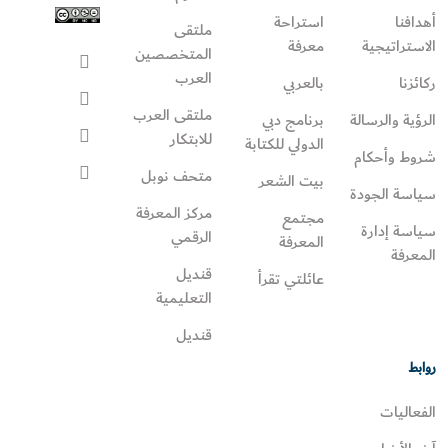
أهدافنا
استراحة
ملتقى
الاستراتيجية
معرفة
المتخصصين
العرب
ركائزنا
بالعربي
ملتقى العرب
الرؤية والرسالة
برنامج دبي
للابتكار
الدولي للكتابة
شروط وأحكام
متحف نوبل
بيت الشعر
سياسة الجودة
مركز المعرفة
مجتمع
سياسة إدارة
الرقمي
المعرفة
المعرفة
قنديل
عائلتي تقرأ‎
التعليمية
قنديل
روابط
الفعاليات