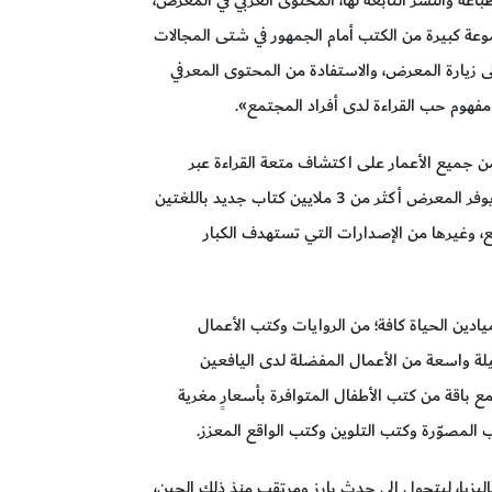
وعة كبيرة من الكتب أمام الجمهور في شتى المجالات
ر إلى زيارة المعرض، والاستفادة من المحتوى المعرفي
 مفهوم حب القراءة لدى أفراد المجتمع».
جميع الأعمار على اكتشاف متعة القراءة عبر
الحصول على الكتب بسهولة وبأسعار مناسبة. حيث يوفر المعرض أكثر من 3 ملايين كتاب جديد باللغتين
قع، وغيرها من الإصدارات التي تستهدف الكبار
دين الحياة كافة؛ من الروايات وكتب الأعمال
لة واسعة من الأعمال المفضلة لدى اليافعين
ع باقة من كتب الأطفال المتوافرة بأسعارٍ مغرية
لمصوّرة وكتب التلوين وكتب الواقع المعزز.
اية معرض «بيج باد وولف» عام 2009 في ماليزيا، ليتحول إلى حدثٍ بارزٍ ومرتقب منذ ذلك الحين،