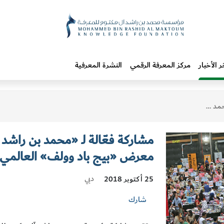
ر الأخبار
مركز المعرفة الرقمي
النشرة المعرفية
لف» العالمي للكتا
مشاركة فعّالة لـ «محمد بن راش
معرض «بيج باد وولف» العالمي ل
دبي
25 أكتوبر 2018
شارك