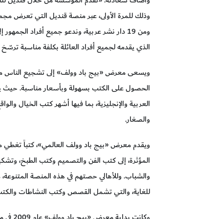
وذلك للمرة الأولى، عبر منصة قنديل التي تعرض مجم
ومن 19 دار نشر عربية، وندعو جميع أفراد الجمهو
الذي يقدمه لجميع أفراد العائلة بكلفة مناسبة ترسّخ
ويسعى معرض «بيج باد وولف» إلى تشجيع الناس من 
العربية والإنجليزية، بما فيها أشهر كتب الخيال والوا
والصغار.
ويقدم معرض «بيج باد وولف العالمي»، كتباً تغطي ميا
المؤثرة، إلى كتب الفن والتصميم وكتب الطبخ، وتشكي
والشباب. وللأهالي حصتهم في هذه المنصة المتنوعة، م
للغاية، والتي تشمل القصص وكتب النشاطات والكتب ا
وكانت بد