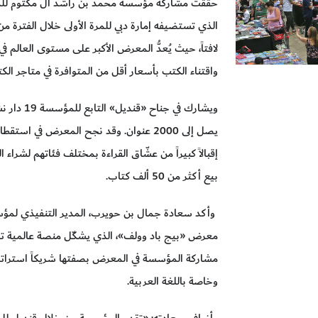
حققت مشاركة مؤسسة محمد بن راشد آل مكتوم للمعر
لافتاً، حيث يُعدُّ المعرض الأكبر على مستوى العال
واقتناء الكتب بأسعار أقل من المتوافرة في متاجر الكت
ويشارك في 
إقبالاً كبيراً من عشّاق القراءة بمختلف فئاتهم لشرا
بيع أكثر من 50 ألف كتاب.
وأكد سعادة جمال بن حويرب، المدير التنفيذي لمؤ
معرض «بيج باد وولف»، الذي يشكّل منصة عالمية تج
مشاركة المؤسسة في المعرض بصفتها شريكاً استراتيج
وخاصة باللغة العربية.
وأضاف سعادته: «تقدم المؤسسة من خلال قنديل للطباع