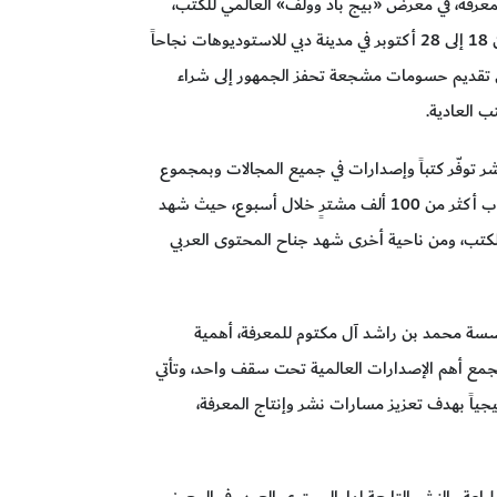
فة، في معرض «بيج باد وولف» العالمي للكتب،
الذي تستضيفه إمارة دبي للمرة الأولى خلال الفترة من 18 إلى 28 أكتوبر في مدينة دبي للاستوديوهات نجاحاً
م في تقديم حسومات مشجعة تحفز الجمهور إلى شراء
ب العادية.
جناح «قنديل» التابع للمؤسسة 19 دار نشر توفّر كتباً وإصدارات في جميع المجالات وبمجموع
يصل إلى 2000 عنوان. وقد نجح المعرض في استقطاب أكثر من 100 ألف مشترٍ خلال أسبوع، حيث شهد
ء الكتب، ومن ناحية أخرى شهد جناح المحتوى العربي
سسة محمد بن راشد آل مكتوم للمعرفة، أهمية
مع أهم الإصدارات العالمية تحت سقف واحد، وتأتي
ياً بهدف تعزيز مسارات نشر وإنتاج المعرفة،
ة والنشر التابعة لها، المحتوى العربي في المعرض،