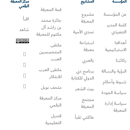
المؤسسة
المشاريع
مركز المعرفة
الرقمي
قمة المعرفة
عن المؤسسة
مشروع
اقرأ
جائزة محمد
المعرفة
كلمة المدير
بن راشد آل
شاهد
التنفيذي
تحدي الأمية
مكتوم للمعرفة
أهدافنا
استراحة
ملتقى
الاستراتيجية
معرفة
المتخصصين
العرب
ركائزنا
بالعربي
ملتقى العرب
الرؤية والرسالة
برنامج دبي
للابتكار
الدولي للكتابة
شروط وأحكام
متحف نوبل
بيت الشعر
سياسة الجودة
مركز المعرفة
مجتمع
سياسة إدارة
الرقمي
المعرفة
المعرفة
قنديل
عائلتي تقرأ‎
التعليمية