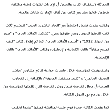
المماثلة لاستضافة كتاب عالميين في الإمارات لفترات زمنية مختلفة،
ينجزون خلالها مشاريع كتابية عن ثقافة الإمارات بلغات عالمية.
وكذلك عقدت قنديل اجتماعاً مع "اتحاد الناشرين العرب" لترشيح ثلاث
كتب انتجتها للعرض وبيع حقوقها وهي: "تشكيل الاماكن العامة" و "صور
من العراق 1912" و "أسماء الأماكن العامة". كما تم إطلاق كتاب "كيف
تصبح صقاراً" باللغة الالمانية والإنجليزية، وكتاب "الأماكن العامة" باللغة
الإنجليزية.
واستعرضت المؤسسة خلال جلسات حوارية نتائج مشاريع "مؤشر
المعرفة العالمي" و "تقرير مستقبل المعرفة"، بالإضافة إلى التجارب
العربية في مجال الترجمة ضمن ورش الترجمة التي نظمتها المؤسسة من
خلال برنامج دبي الدولي للكتابة.
كما عقدت الكاتبة حمدة فرج جلسة لمناقشة قصتها "عندما تغضب