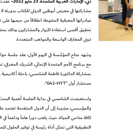
دبي،
الإمارات العربية المتحدة،
23
مايو
2022
-
عقدت 
مبادراتها المعرفية المتنوعة، انطلاقاً من حرصها على 
تحقيق أقصى استفادة للزوار والمشاركين، وذلك بحضور 
ذوي المعارف الواسعة والمواهب المتعددة.
مع برنامج الأمم المتحدة الإنمائي، الشريك المعرفي،
بمشاركة الدكتورة فاطمة الشامسي، باحثة أكاديمية وخ
مستشار أول "G42-HYT".
واستعرضت الشامسي في بداية الجلسة أهمية البحث ال
والمؤسسي، مشيرة إلى أن الدول المتقدمة تعتمد عل
كافة مناحي الحياة، حيث يلعب دوراً هاماً وداعماً في 
التطبيقية التي تمثل أداة رئيسة في توفير الحلول للمش