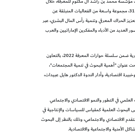
مؤسَّسة محمد بن راشد آل مكتوم للمعرفة، خلال
مشاركتها في معرض أبوظبي الدولي للكتاب بدورته الـ 31، مجموعة واسعة من الفعاليات المنبثقة عن
تعزيز الحراك المعرفي وتنمية رأس المال البشري، عبر
العديد من الأدباء والمفكرين الإماراتيين والعرب
وشهد جناح المؤسَّسة في اليوم الأول، عقد جلسة حوارية ضمن سلسلة حوارات المعرفة 2022، بالتعاون
 تحت عنوان "أهمية البحوث في تنمية المجتمعات"،
بيرة اقتصادية، وأدار الندوة الدكتور هايل عبيدات،
علمي في التطور والنمو الاقتصادي والاجتماعي
ى البحوث العلمية كمقياس للسياسات والإنتاجية في
التقدم الاقتصادي والاجتماعي، وذلك بالنظر إلى البحوث
اكل الأمنية والاجتماعية والاقتصادية.