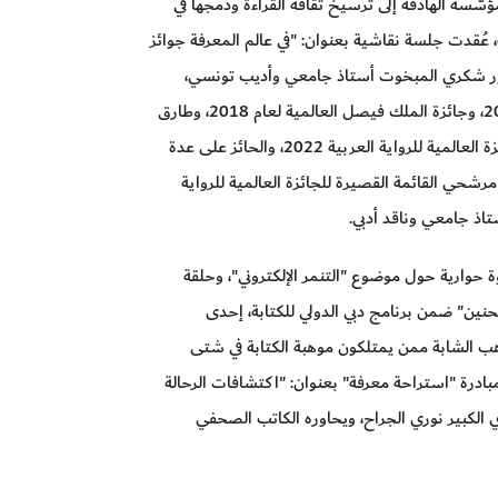
َّسة الهادفة إلى ترسيخ ثقافة القراءة ودمجها في
، عُقدت جلسة نقاشية بعنوان: "في عالم المعرفة جوائز
كتور شكري المبخوت أستاذ جامعي وأديب تونسي،
حاصل على الجائزة العالمية للرواية العربية لعام 2015، وجائزة الملك فيصل العالمية لعام 2018، وطارق
إمام، روائي مصري من مرشحي القائمة القصيرة للجائزة العالمية للرواية العربية 2022، والحائز على عدة
مرشحي القائمة القصيرة للجائزة العالمية للرواية
ة حوارية حول موضوع "التنمر الإلكتروني"، وحلقة
ين" ضمن برنامج دبي الدولي للكتابة، إحدى
هب الشابة ممن يمتلكون موهبة الكتابة في شتى
درة "استراحة معرفة" بعنوان: "اكتشافات الرحالة
لكبير نوري الجراح، ويحاوره الكاتب الصحفي