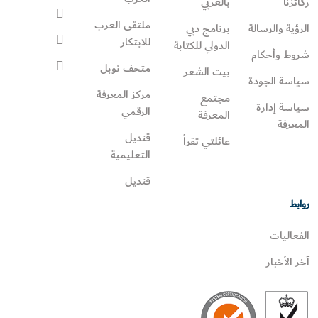
ركائزنا
بالعربي
ملتقى العرب
الرؤية والرسالة
برنامج دبي
للابتكار
الدولي للكتابة
شروط وأحكام
متحف نوبل
بيت الشعر
سياسة الجودة
مركز المعرفة
مجتمع
سياسة إدارة
الرقمي
المعرفة
المعرفة
قنديل
عائلتي تقرأ‎
التعليمية
قنديل
روابط
الفعاليات
آخر الأخبار