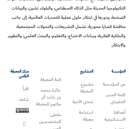
التكنولوجيا الحديثة مثل الذكاء الاصطناعي، والبلوك تشين، والبيانات
الضخمة، ودورها في ابتكار حلول عملية للتحديات العالمية، إلى جانب
مناقشة قضايا محورية، تشمل التشريعات، والتحولات المجتمعية،
والملكية الفكرية، وبراءات الاختراع، والتعليم، والبحث العلمي، والتطوير
والابتكار.
المؤسسة
المشاريع
مركز المعرفة
الرقمي
قمة المعرفة
عن المؤسسة
مشروع
اقرأ
جائزة محمد
المعرفة
كلمة المدير
بن راشد آل
شاهد
التنفيذي
تحدي الأمية
مكتوم للمعرفة
أهدافنا
استراحة
ملتقى
الاستراتيجية
معرفة
المتخصصين
العرب