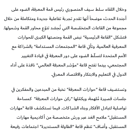
وخلال اللقاء، سلط سيف المنصوري رئيس قمة المعرفة، الضوء على
أجندة الحدث، موضحاً أنها تقدم تجربة تفاعلية جديدة ومتكاملة من خلال
مجموعة من القاعات المتخصّصة التي تُجسّد تنوّع محاور القمة وشمولها.
فتشكل "القاعة الرئيسية" نبض القمة ومنصتها الكبرى للحوارات
المعرفية العالمية. وتأتي قاعة "المجتمعات المستدامة" بالشراكة مع
الأمم المتحدة لتسلّط الضوء على دور المعرفة في قيادة التغيير
المجتمعي، بينما تفتح قاعة "مؤشر المعرفة العالمي" نافذة على أداء
الدول في التعليم والابتكار والاقتصاد المعرفي.
وتستضيف قاعة "حوارات المعرفة" نخبة من المبدعين والمفكرين في
جلسات قصيرة مُلهمة، ويكمّلها "ركن حوارات المعرفة" كمساحة
تواصلية لتبادل الأفكار وبناء الشراكات. فيما تستكشف قاعة "مهارات
المستقبل" ملامح الغد عبر ورش متخصصة من أكاديمية مهارات
المستقبل. وأضاف" تنظم قاعة "الطاولة المستديرة" اجتماعات رفيعة