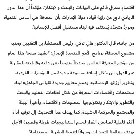
اقتصادٍ معرفي قائمٍ على البيانات والبحث والابتكار". مؤكداً أن هذا الدور
الريادي نابع من رؤية قيادة دولة الإمارات بأن المعرفة هي أساس التنمية،
وموردٌ متجدّد يُستثمر فيه لبناء مستقبلٍ أفضل للإنسانية.
من جانبه، قال الدكتور هاني تركي، رئيس المستشارين التقنيين ومدير
مشروع المعرفة، برنامج الأمم المتحدة الإنمائي: "تشهد نسخة هذا العام
من مؤشر المعرفة العالمي تحديثاً منهجياً يعزّز دقته وقابليته للمقارنة
عبر الدول، من خلال إضافة مجموعة جديدة من المؤشرات الفرعية،
وتطوير أوزانها الإحصائية، ودمج معايير جديدة لقياس الجاهزية لبناء
مجتمعات واقتصادات المعرفة من خلال قطاعات التعليم والبحث
والتطوير والابتكار وتكنولوجيا المعلومات والاقتصاد، وأخيراً البيئة
والمجتمع والحوكمة الرشيدة. كما يهدف هذا التحديث إلى توفير أداة
أكثر فاعلية لصانعي القرار لرسم استراتيجيات طويلة وقصيرة الأجل
بهدف معالجة التحديات وصولاً للتنمية البشرية المستدامة".