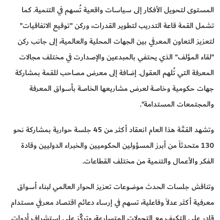
المستوى لتحويل الأفكار إلى سياسات واقعية تُسهم في التنمية. كما
تشمل القمة قاعة التدريب لتطوير القدرات، وركن "توقيع الاتفاقيات"
لتعزيز التعاون المعرفي بين الجهات المحلية والعالمية، إلى جانب ركن
"لقاء المؤلف" الذي يحتفي بالمبدعين والإصدارت في مختلف مجالات
المعرفة التي تُلهم العقول. إضافة إلى معرض مصاحب للقمة بمشاركة
جهات حكومية وخاصة لعرض مشاريعها الخاصة بأسواق المعرفة
والمجتمعات المستدامة".
وتشهد القمَّة هذا العام انعقاد أكثر من 45 جلسة حوارية بمشاركة نحو
130 متحدثاً من أبرز المسؤولين الحكوميين والخبراء الدوليين وقادة
الفكر والأعمال والتنمية من مختلف القطاعات.
وتناقش جلسات الحدث موضوعات تعزيز الحوار العالمي لبناء أسواق
معرفية أكثر عدلاً وفاعلية، تسهم في إرساء دعائم اقتصاد معرفي مستدام
قادر على التكيف مع التحولات المتسارعة، وتركِّز على استشراف أدوات