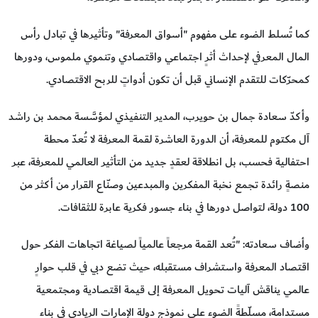
كما تُسلط الضوء على مفهوم "أسواق المعرفة" وتأثيرها في تبادل رأس
المال المعرفي لإحداث أثرٍ اجتماعي واقتصادي وتنموي ملموس، ودورها
كمحرّكات للتقدم الإنساني قبل أن تكون أدواتٍ للربح الاقتصادي.
وأكدّ سعادة جمال بن حويرب، المدير التنفيذي لمؤسَّسة محمد بن راشد
آل مكتوم للمعرفة، أن الدورة العاشرة لقمة المعرفة لا تُعدّ محطة
احتفالية فحسب، بل انطلاقة لعقدٍ جديد من التأثير العالمي للمعرفة، عبر
منصةٍ رائدة تجمع نخبة المفكرين والمبدعين وصنّاع القرار من أكثر من
100 دولة، لتواصل دورها في بناء جسور فكرية عابرة للثقافات.
وأضاف سعادته: "تُعد القمة مرجعاً عالمياً لصياغة اتجاهات الفكر حول
اقتصاد المعرفة واستشراف مستقبله، حيث تضع دبي في قلب حوارٍ
عالمي يناقش آليات تحويل المعرفة إلى قيمة اقتصادية ومجتمعية
مستدامة، مسلّطةً الضوء على نموذج دولة الإمارات الريادي في بناء