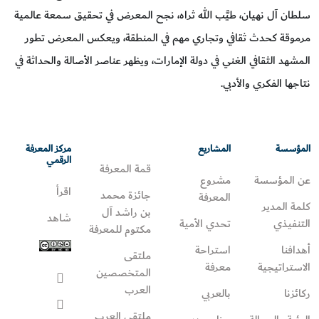
سلطان آل نهيان، طيَّب الله ثراه، نجح المعرض في تحقيق سمعة عالمية
مرموقة كحدث ثقافي وتجاري مهم في المنطقة، ويعكس المعرض تطور
المشهد الثقافي الغني في دولة الإمارات، ويظهر عناصر الأصالة والحداثة في
نتاجها الفكري والأدبي.
المؤسسة
المشاريع
مركز المعرفة
الرقمي
قمة المعرفة
عن المؤسسة
مشروع
اقرأ
جائزة محمد
المعرفة
كلمة المدير
بن راشد آل
شاهد
التنفيذي
تحدي الأمية
مكتوم للمعرفة
أهدافنا
استراحة
ملتقى
الاستراتيجية
معرفة
المتخصصين
العرب
ركائزنا
بالعربي
ملتقى العرب