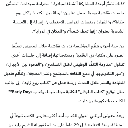
كذلك تضمُّ أجندة المشاركة أنشطة لمبادرة "استراحة سيدات"، تتضمَّن
جلسات نقاشية يومية تحمل عناوين: "رحلة بين الكتب" و"كل يوم
حكاية"، و"القراءة ومنصات التواصل الاجتماعي"، إضافة إلى الأمسية
الشعرية بعنوان "إنها تمطر شعراً"، و"المكان في الرواية".
من جهة أخرى، تنظِّم المؤسَّسة ندوات نقاشية خلال المعرض تسلِّط
الضوء على مكتبة دبي الرقمية ومستجداتها، إضافة إلى جلسات أخرى
تتناول "مقاومة التنمُّر الوظيفي لخلق التسامح"، و"الفجوة بين الأجيال"،
و"دور التكنولوجيا في دمج الثقافة بالمجتمع ونشر المعرفة". وتنظِّم قنديل
للطباعة والنشر خلال الحدث ورشة عمل عن "كتاب روح زايد"، إلى جانب
حفل توقيع "كتاب الطوفان" للكاتبة ميثاء خياط، وكتاب Early Days”"
للكاتب نيك كورتشين دايت.
ويعدُّ معرض أبوظبي الدولي للكتاب أحد أكثر معارض الكتب تنوعاً في
المنطقة، ومنذ افتتاحه قبل 29 عاماً على يد المغفور له الشيخ زايد بن