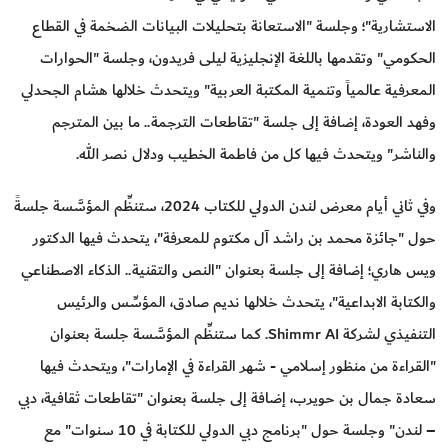
الاستشارية"؛ وجلسة "الاستعانة بتحليلات البيانات الضخمة في القطاع
الحكومي" وتقدمها باللغة الإنجليزية ليلى فريدون، وجلسة "الحوارات
المعرفية عالمياً وتنمية المكتبة العربية" ويتحدث خلالها هشام الجحدلي
وفهد العودة، إضافة إلى جلسة "تقاطعات الترجمة.. ما بين المترجم
والناشر" ويتحدث فيها كل من فاطمة الخطيب ودلال نصر الله.
وفي ثاني أيام معرض لندن الدولي للكتاب 2024، ستنظِّم المؤسَّسة جلسةً
حول "جائزة محمد بن راشد آل مكتوم للمعرفة"، يتحدث فيها الدكتور
ويس هاري؛ إضافة إلى جلسة بعنوان "النص والتقنية.. الذكاء الاصطناعي
والكتابة الابداعية"، يتحدث خلالها نديم صادق، المؤسِّس والرئيس
التنفيذي لشركة Shimmr AI. كما ستنظِّم المؤسَّسة جلسة بعنوان
"القراءة من منظور إسلامي - شهر القراءة في الإمارات"، ويتحدث فيها
سعادة جمال بن حويرب، إضافة إلى جلسة بعنوان "تقاطعات ثقافية، دبي
– لندن" وجلسة حول "برنامج دبي الدولي للكتابة في 10 سنوات" مع