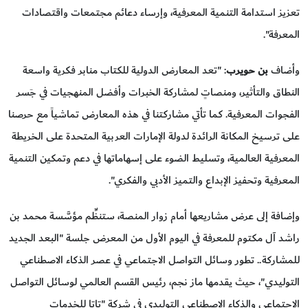
تعزيز استدامة التنمية المعرفية، وإرساء دعائم مجتمعات واقتصادات
المعرفة".
وأضاف
بن حويرب
: "تعد المعارض الدولية للكتاب منابر فكرية واسعة
النطاق والتأثير، ومنصاتٍ لمشاركة الخبرات وأفضل المنهجيات في جَسر
الفجوات المعرفية. كما تأتي مشاركتنا في هذه المعارض تماشياً مع حرصنا
على ترسيخ المكانة الرائدة لدولة الإمارات العربية المتحدة على الخريطة
المعرفية العالمية، وتسليط الضوء على إسهاماتها في دعم وتمكين التنمية
المعرفية وتحفيز الإبداع والتميز الأدبي والفكري".
وإضافة إلى عرض مشاريعها أمام زوار المنصة، ستنظِّم مؤسَّسة محمد بن
راشد آل مكتوم للمعرفة في اليوم الأول من المعرض جلسة "البعد الجديد
للمشاركة.. تطور وسائل التواصل الاجتماعي في عصر الذكاء الاصطناعي
التوليدي"، حيث يقدمها ماز نجم، رئيس القسم العالمي لوسائل التواصل
الاجتماعي والذكاء الاصطناعي التوليدي في شركة "تاتا للخدمات