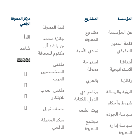
المؤسسة
المشاريع
مركز المعرفة
الرقمي
قمة المعرفة
عن المؤسسة
مشروع
اقرأ
جائزة محمد
المعرفة
كلمة المدير
بن راشد آل
شاهد
التنفيذي
تحدي الأمية
مكتوم للمعرفة
أهدافنا
استراحة
ملتقى
الاستراتيجية
معرفة
المتخصصين
العرب
ركائزنا
بالعربي
ملتقى العرب
الرؤية والرسالة
برنامج دبي
للابتكار
الدولي للكتابة
شروط وأحكام
متحف نوبل
بيت الشعر
سياسة الجودة
مركز المعرفة
مجتمع
سياسة إدارة
الرقمي
المعرفة
المعرفة