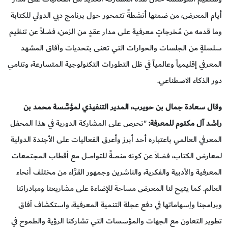
أيام المعرض، من ضمنها أنشطةٌ تتمحور حول برنامج دبي الدولي للكتابة
وما قدمه من مُخرجاتٍ معرفية على مدار عقدٍ من الزمن، فضلاً عن تنظيم
سلسلةٍ من الجلسات والحوارات التي تعنى بتحديات وآفاق المشهد
المعرفي إقليمياً وعالمياً في ظل التطورات التكنولوجية المتسارعة، وتنامي
دور الذكاء الاصطناعي.
وقال سعادة جمال بن حويرب،
المدير التنفيذي لمؤسَّسة محمد بن
راشد آل مكتوم للمعرفة:
"نحرص على المشاركة الدورية في هذا المحفل
المعرفي العالمي باعتباره أحد أبرز وأعرق الفعاليات على الأجندة الدولية
لمعارض الكتاب، فضلاً عن كونه منصةً للتواصل مع أقطاب المجتمعات
المعرفية والأدبية والفكرية، والناشرين وجمهور القرَّاء من مختلف أنحاء
العالم. كما يتيح لنا المعرض مساحةً للإضاءة على مشاريعنا ومبادراتنا
وبرامجنا وإسهاماتها في دفع عجلة التنمية المعرفية، واستكشاف آفاق
تطوير التعاون مع الجهات والمؤسسات التي تشاركنا الرؤية والطموح في