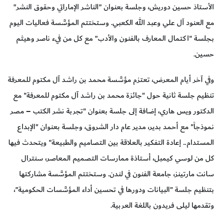
الأستاذ حسين دوريش، وجلسة بعنوان "الناشر الإماراتي وحقوق النشر"
مع العنود آل علي وعبد الله الكعبي. وستختتم المؤسَّسة فعاليات اليوم
بـجلسة "اكتمال المعارف بالفنون والأدب" مع كل من فيء ناصر وهيثم
حسين.
وفي آخر أيام المعرض، تعتزم مؤسَّسة محمد بن راشد آل مكتوم للمعرفة
تنظيم جلسة ثانية حول "جائزة محمد بن راشد آل مكتوم للمعرفة" مع
الدكتور ويس هاري، إضافة إلى جلسة بعنوان "تجربة نشر الكتب – مصر
نموذجاً" مع أحمد بدير، مدير عام دار الشروق، وجلسة بعنوان "الإبداع
المستدام.. إعادة التفكير بالعلاقة بين التصاميم والطبيعة" ويتحدث فيها
كل من لوسي كيمبل، أستاذة ممارسات التصميم المعاصر، سنترال
سانت مارتينز، جامعة الفنون في لندن. وستختتم المؤسَّسة مشاركتها
بتنظيم جلسة "البيانات ودورها في تحسين أداء المؤسَّسات الحكومية"،
وتقدمها ليلى فريدون باللغة العربية.