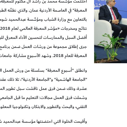
اختتمت مؤسَّسة محمد بن راشد آل مكتوم للمعرفة، وب
بالتعاون مع وزارة الشباب ومؤسَّسة عبدالحميد شو
أفضل السبل والممارسات لتحسين الأداء المعرفي للب
جرى إطلاق مجموعة من ورشات العمل ضمن برنامج "ح
المعرفة للعام 2018. وشهد الأسبوع مشاركة جامعات أردنية و750 مختصاً وطالباً جامعياً.
وانطلق "أسبوع المعرفة" بسلسلة من ورش العمل الج
"الجامعة الهاشمية" و"الجامعة الأردنية"، تلا ذلك ع
عشرة، وذلك ضمن فرق عمل ناقشت سبل تطوير المست
وشملت فرق العمل مجالات: التعليم ما قبل الجامعي، 
التقني، والبحث والتطوير والابتكار، وتكنولوجيا المعلو
وأقيمت الخلوة التي احتضنتها مؤسسة عبدالحميد شوم