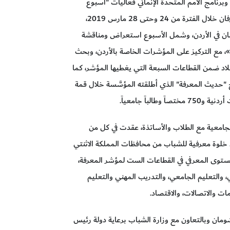
رنامج الأمم المتحدة الإنمائي فعاليات "أسبوع
المعرفة" في العاصمة الأردنية عمان. والذي نظمَّه الطرفان خلال الفترة من 24 وحتى 28 مارس 2019،
مان في الأردن، وشمل الأسبوع استعراض ومناقشة
نتائج ومخرجات «مؤشر المعرفة العالمي لعام 2018»، مع التركيز على المؤشرات الخاصة بالأردن، وبحث
لاد ضمن القطاعات السبعة التي يغطيها المؤشر، كما
ديث المعرفة" الذي أطلقته المؤسَّسة خلال قمة
امعية مع الطلاب والأساتذة، عقدت في كل من
قد خلوة معرفية للشباب من محافظات المملكة الاثنتي
وى المعرفي في القطاعات الست لمؤشر المعرفة،
والتعليم الجامعي، والتدريب المهني والتعليم
مات والاتصالات، والاقتصاد.
ان وبالتعاون مع وزارة الشباب برعاية دولة رئيس