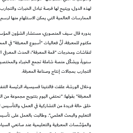
لهذه الدول، ويتيح لها فرصة تبادل الخبرات والتجارب
الممارسات العالمية التي يمكن الاستلهام منها لرسم
بدوره قال سيف المنصوري، مستشار الشؤون المؤسسي
مكتوم للمعرفة، أنَّ فعاليات "أسبوع المعرفة" في الممل
لنقاشات ومخرجات "قمة المعرفة"، الحدث المعرفي ال
سنوياً، ويشكِّل منصة شاملة تجمع الخبراء والمختص
التجارب بمجالات إنتاج وصناعة المعرفة.
وخلال الورشة، علقت فالنتينا قسيسية، الرئيسة التن
المعرفة" بقولها: "نحتفي اليوم بتتويج مجموعة من ال
خلق حالة فريدة من التشاركية في العمل، والتأسيس لبن
التعليم والبحث العلمي". وطالبت بالعمل على تأسيس
والمؤسَّسات المعرفية والتعليمية عند صانعي السيا