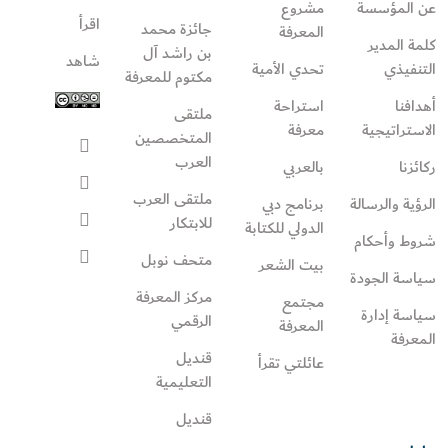
عن المؤسسة
مشروع
اقرأ
جائزة محمد
المعرفة
كلمة المدير
بن راشد آل
شاهد
التنفيذي
تحدي الأمية
مكتوم للمعرفة
أهدافنا
استراحة
ملتقى
الاستراتيجية
معرفة
المتخصصين
العرب
ركائزنا
بالعربي
ملتقى العرب
الرؤية والرسالة
برنامج دبي
للابتكار
الدولي للكتابة
شروط وأحكام
متحف نوبل
بيت الشعر
سياسة الجودة
مركز المعرفة
مجتمع
سياسة إدارة
الرقمي
المعرفة
المعرفة
قنديل
عائلتي تقرأ‎
التعليمية
قنديل