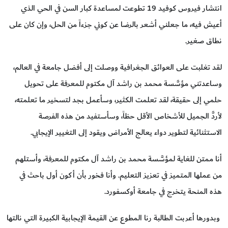
انتشار فيروس كوفيد 19 تطوعت لمساعدة كبار السن في الحي الذي
أعيش فيه، ما جعلني أشعر بالرضا عن كوني جزءاً من الحل، وإن كان على
نطاق صغير.
لقد تغلبت على العوائق الجغرافية ووصلت إلى أفضل جامعة في العالم،
وساعدتني مؤسَّسة محمد بن راشد آل مكتوم للمعرفة على تحويل
حلمي إلى حقيقة، لقد تعلمت الكثير، وسأعمل بجد لتسخير ما تعلمته،
لأردَّ الجميل للأشخاص الأقل حظاً، وسأستفيد من هذه الفرصة
الاستثنائية لتطوير دواء يعالج الأمراض ويقود إلى التغيير الإيجابي.
أنا ممتن للغاية لمؤسَّسة محمد بن راشد آل مكتوم للمعرفة، وأستلهم
من عملها المتميز في تعزيز التعليم. وأنا فخور بأن أكون أول باحث في
هذه المنحة يتخرج في جامعة أوكسفورد.
وبدورها أعربت الطالبة رنا المطوع عن القيمة الإيجابية الكبيرة التي نالتها