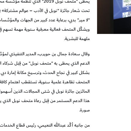
يحظى "متحف نوبل 2019" الذي تنظ
"لا مير" بدبي، برعاية عدد كبير من الجهات والمؤسَّس
ويشكِّل المتحف فعالية معرفية سنوية مهمة تسهم في تعز
ملهمة للبشرية.
وقال سعادة جمال بن حويرب، المدير التنفيذي لمؤسّ
الدعم الذي يحظى به "متحف نوبل" من قِبَل شركاء 
بشكل كبير في نجاح الحدث، وترسيخ مكانة إمارة دبي ك
المتحف تظاهرة علمية سنوية، تستقطب اهتمام كافة فئ
الحائزين جائزة نوبل في شتى المجالات، الذين أسهموا ف
هذا الدعم المستمر من قِبَل رعاة متحف نوبل الذي ي
صورة.
من جانبه أكَّد عبدالله النعيمي، رئيس قطاع الخدما