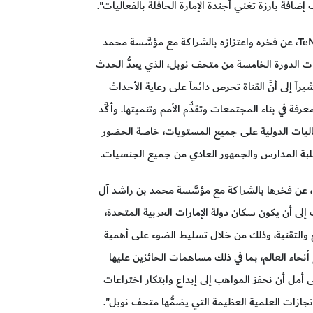
ضافةً بارزة تغني أجندة الإمارة الحافلة بالفعاليات".
وعبّر الإعلامي نشأت الديهي، الرئيس التنفيذي لقناة TeN، عن فخره واعتزازه بالشراكة مع مؤسَّسة محمد
كتوم للمعرفة، وبرعاية قناة TeN لفعاليات الدورة الخامسة من متحف نوبل، الذي يعدُّ الحدث
ً إلى أنَّ القناة تحرص دائماً على رعاية الأحداث
عرفة في بناء المجتمعات وتقدُّم الأمم وتنميتها. وأكَّد
فعاليات الدولية على جميع المستويات، خاصة الحضور
طلبة المدارس والجمهور العادي من جميع الجنسيات.
 عن فخرها بالشراكة مع مؤسَّسة محمد بن راشد آل
إلى أن يكون سكان دولة الإمارات العربية المتحدة،
م والتقنية، وذلك من خلال تسليط الضوء على أهمية
نحاء العالم، بما في ذلك مساهمات الحائزين عليها
 أمل أن نحفز المواهب إلى إبداع وابتكار اختراعات
جازات العلمية العظيمة التي يضمُّها متحف نوبل".