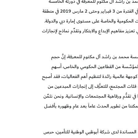
ّمه مؤسَّسة محمد بن راشد آل مكتوم للمعرفة في دورته الخامسة
تحت شعار جائزة "نوبل في الأدب – عوالم مشتركة» في الفترة من 3 فبراير وحتى 2 مارس 2019 في منطقة
ات الحكومية والخاصة على مستوى إمارة دبي والدولة.
يز مفاهيم الإبداع والابتكار وتقدِّم نماذج لإنجازات
َسة محمد بن راشد آل مكتوم للمعرفة، إنَّ حجم
المؤسَّسة من القطاعين الحكومي والخاص، أسهم
وجهة عالمية رائدة لتنظيم أهم الفعاليات، فقد أصبح
ات المجتمع، للتعرُّف إلى إنجازات المبدعين من
ي تقدُّم ورفاهية المجتمعات والإنسانية. ونحن نثمِّن
مكننا من تطوير الحدث عاماً بعد عام وظهوره بأفضل
ت المساندة لدى شركة أبوظبي الوطنية للتأمين، حرص