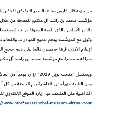
من جهته قال فارس صايغ، المدير التنفيذي لقناة رؤيا
مؤسَّسة محمد بن راشد آل مكتوم للمعرفة من خلال رعا
بالدور الأساسي الذي تلعبه المعرفة في بناء المجتمع
وثيق مع المؤسَّسة ودعم جميع المبادرات والفعاليات ا
الإعلام الأردني، فإننا حريصون دائماً على دعم جميع ال
شراكة مستمرة مع مؤسَّسة محمد بن راشد آل مكتوم
ويستقبل "متحف نوبل 2019" زوّار
ومن الثانية ظهراً حتى العاشرة يوم الجمعة من كل أسب
افتراضية على المتحف عبر زيارة الموقع الإلكتروني لل
://www.mbrf.ae/ar/nobel-museum-virtual-tour