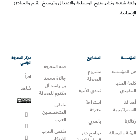
رفعة شعبه ونشر منهج الوسطية والاعتدال وترسيخ القيم والمبادئ
الإنسانية
.
المؤسسة
المشاريع
مركز المعرفة
الرقمي
قمة المعرفة
عن المؤسسة
مشروع
اقرأ
جائزة محمد
المعرفة
كلمة المدير
بن راشد آل
شاهد
التنفيذي
تحدي الأمية
مكتوم للمعرفة
أهدافنا
استراحة
ملتقى
الاستراتيجية
معرفة
المتخصصين
العرب
ركائزنا
بالعربي
ملتقى العرب
الرؤية والرسالة
برنامج دبي
للابتكار