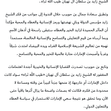
الشيخ زايد بن سلطان آل نهيان طيب الله ثراه
.
وتطرق سعادة جمال بن حويرب خلال الندوة إلى جوانب من فكر الشيخ
زايد مؤسس الدولة وباني نهضتها ورمز الإنسانية والعطاء والمحبة مؤكداً
أن المآثر الحميدة لزايد الخير والعطاء، ستبقى راسخة في أذهان الأمم.
وبما أرساه من قيم التعايش والتسامح والإنسانية الخالصة، مستمداً
نهجه من تعاليم الشريعة الإسلامية الغراء، ويده البيضاء امتدت شرقاً
وغرباً وأصبحت الإمارات منارة عالمية للخير والمحبة والتسامح
.
وتابع بن حويرب: تصدرت القضايا الإنسانية والخيرية أجندة اهتمامات
المغفور له الشيخ زايد بن سلطان آل نهيان «طيب الله ثراه» سواء كانت
داخل الإمارات أم خارجها، إذ منحها جزءاً كبيراً من وقته ومساحة لا
محدودة من فكره، فكانت له بصمات واضحة ما يزال أثرها باقياً حتى
الآن، وما تحقق هو نتيجة سعي الإمارات للاستمرار في سياسة العطاء
والتعاون الدولي
.