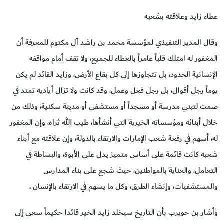
عطاء زايد وعلاقته بشعبه
وقال المدير التنفيذي لمؤسسة محمد بن راشد آل مكتوم للمعرفة أن
المغفور له امتلك قلباً عامراً بالعطاء للجميع، ولا تقف أمام مواقفه
الإنسانية الحدود، بل تتجاوزها إلى كل بقاع الأرض، وزايد القائد لم يكن
يوماً رجل أقوال، بل رجل فعل وعمل، وقد كانت ولا تزال أياديه تمتد في
صمت لتبني مدرسة أو مسجداً أو مستشفى أو مدينة سكنية، وذلك من
خلال أبنائه ومؤسساته الخيرية التي أنشأها، طيب الله ثراه، وإن المغفور
له، أسهم في رفعة شعب الإمارات والارتقاء بالدولة، وإن علاقته مع أبناء
شعبه كانت قائمة على أساس متميز يدل على الأبوة، والبساطة في
التعامل، والعناية بالمواطنين، حيث شجع على بناء المدارس
والمستشفيات، وإنشاء الطرق، وكل ما يسهم في الارتقاء بالإنسان
.
وأشار بن حويرب بأن التاريخ سيخلد زايد الخير قائدا حكيماً سعى إلى