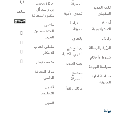
اقرأ
جائزة محمد
المعرفة
كلمة المدير
بن راشد آل
شاهد
التنفيذي
تحدي الأمية
مكتوم للمعرفة
أهدافنا
استراحة
ملتقى
الاستراتيجية
معرفة
المتخصصين
العرب
ركائزنا
بالعربي
ملتقى العرب
الرؤية والرسالة
برنامج دبي
للابتكار
الدولي للكتابة
شروط وأحكام
متحف نوبل
بيت الشعر
سياسة الجودة
مركز المعرفة
مجتمع
سياسة إدارة
الرقمي
المعرفة
المعرفة
قنديل
عائلتي تقرأ‎
التعليمية
قنديل
روابط