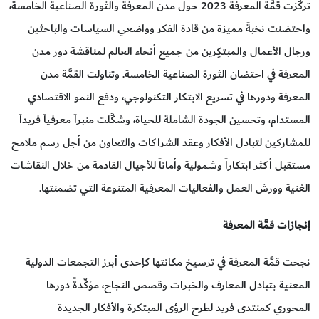
تركَّزت قمَّة المعرفة 2023 حول مدن المعرفة والثورة الصناعية الخامسة،
واحتضنت نخبةً مميزة من قادة الفكر وواضعي السياسات والباحثين
ورجال الأعمال والمبتكِرين من جميع أنحاء العالم لمناقشة دور مدن
المعرفة في احتضان الثورة الصناعية الخامسة. وتناولت القمَّة مدن
المعرفة ودورها في تسريع الابتكار التكنولوجي، ودفع النمو الاقتصادي
المستدام، وتحسين الجودة الشاملة للحياة، وشكَّلت منبراً معرفياً فريداً
للمشاركين لتبادل الأفكار وعقد الشراكات والتعاون من أجل رسم ملامح
مستقبل أكثر ابتكاراً وشمولية وأماناً للأجيال القادمة من خلال النقاشات
الغنية وورش العمل والفعاليات المعرفية المتنوعة التي تضمنتها.
إنجازات قمَّة المعرفة
نجحت قمَّة المعرفة في ترسيخ مكانتها كإحدى أبرز التجمعات الدولية
المعنية بتبادل المعارف والخبرات وقصص النجاح، مؤكِّدةً دورها
المحوري كمنتدى فريد لطرح الرؤى المبتكرة والأفكار الجديدة