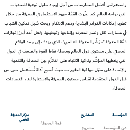
واستعراض أفضل الممارسات من أجل إيجاد حلول نوعية للتحديات
التي تواجه العالم. كما عزَّزت القمَّة جهود الاستثمار في المعرفة من خلال
تطوير إمكانات الكوادر البشرية ودعم الابتكار، وبحث سُبل تمكين الشباب
في مسارات نقل ونشر المعرفة وإنتاجها وتوطينها. ولعل أحد أبرز إنجازات
قمَّة المعرفة "مؤشِّر المعرفة العالمي"، الذي يهدف إلى رصد الواقع
المعرفي على مستوى دول العالم ومعرفة نقاط القوة والضعف في الدول
التي يغطيها المؤشِّر وتركيز الانتباه على التلازُم بين المعرفة والتنمية
والإضاءة على سبُل مواكبة التغيرات، حيث أصبح أداة تُستَعمل حتى من
قبل الدول المتقدمة لقياس مستوى المعرفة والاستنارة لبناء اقتصادات
المعرفة.
المؤسسة
المشاريع
مركز المعرفة
الرقمي
قمة المعرفة
عن المؤسسة
مشروع