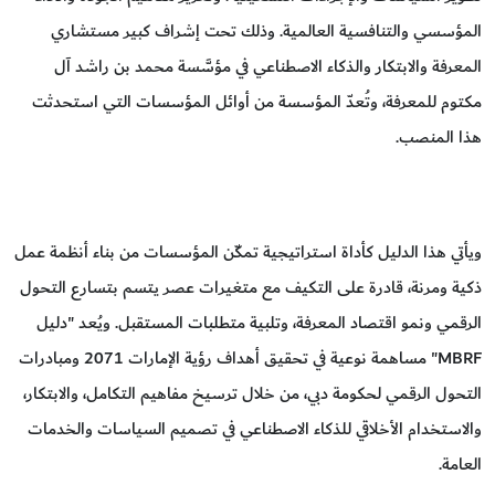
المؤسسي والتنافسية العالمية. وذلك تحت إشراف كبير مستشاري
المعرفة والابتكار والذكاء الاصطناعي في مؤسَّسة محمد بن راشد آل
مكتوم للمعرفة، وتُعدّ المؤسسة من أوائل المؤسسات التي استحدثت
هذا المنصب.
ويأتي هذا الدليل كأداة استراتيجية تمكّن المؤسسات من بناء أنظمة عمل
ذكية ومرنة، قادرة على التكيف مع متغيرات عصر يتسم بتسارع التحول
الرقمي ونمو اقتصاد المعرفة، وتلبية متطلبات المستقبل. ويُعد "دليل
MBRF" مساهمة نوعية في تحقيق أهداف رؤية الإمارات 2071 ومبادرات
التحول الرقمي لحكومة دبي، من خلال ترسيخ مفاهيم التكامل، والابتكار،
والاستخدام الأخلاقي للذكاء الاصطناعي في تصميم السياسات والخدمات
العامة.