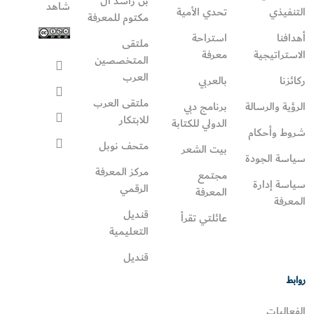
بن راشد آل
شاهد
التنفيذي
تحدي الأمية
مكتوم للمعرفة
أهدافنا
استراحة
ملتقى
الاستراتيجية
معرفة
المتخصصين
العرب
ركائزنا
بالعربي
ملتقى العرب
الرؤية والرسالة
برنامج دبي
للابتكار
الدولي للكتابة
شروط وأحكام
متحف نوبل
بيت الشعر
سياسة الجودة
مركز المعرفة
مجتمع
سياسة إدارة
الرقمي
المعرفة
المعرفة
قنديل
عائلتي تقرأ‎
التعليمية
قنديل
روابط
الفعاليات