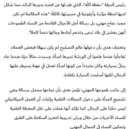
رئيس الدولة "حفظه الله"، الذي عبّر لها عن فخره بدورها الرائد، مما شكل
لديها لحظة مؤثرة وأيقونية في مسيرتها، قائلةً: "هذه المكالمة لم تكن
مجرد نجاح مهني، بل رسالة أمل للأجيال القادمة من النساء الطموحات
أنهن يعشن في بلاد ترعى وتدعم أبناءها وبناتها دعماً كاملاً".
وتعترف هدى بأن دخولها عالم التصليح لم يكن سهلاً؛ فبعض العملاء
تفاجأوا عندما علموا أن الورشة تديرها امرأة. وسردت مثالاً حيًا، عندما جاء
رجلٌ بسيارته وكان متردداً من كونها امرأة تعمل في مهنة يسيطر عليها
الرجال، لكنها أصلحت السيارة بكفاءة.
إلى جانب طموحها المهني، تؤمن هدى بأن نجاحها محمل برسالة وهي
تشجيع المرأة على دخول المجالات التقنية وإثبات أن العمل الميكانيكي
ليس حكرًا على الرجال. كما تؤكد أنها عملت على نقل المعرفة التقنية
للنساء الأخريات من خلال ورش تدريبية لتعزيز السلامة على الطرق
وتمكين النساء في المجال المهني.