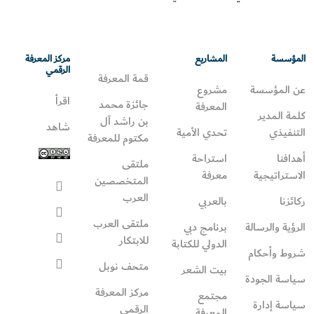
المؤسسة
المشاريع
مركز المعرفة
الرقمي
قمة المعرفة
عن المؤسسة
مشروع
اقرأ
جائزة محمد
المعرفة
كلمة المدير
بن راشد آل
شاهد
التنفيذي
تحدي الأمية
مكتوم للمعرفة
أهدافنا
استراحة
ملتقى
الاستراتيجية
معرفة
المتخصصين
العرب
ركائزنا
بالعربي
ملتقى العرب
الرؤية والرسالة
برنامج دبي
للابتكار
الدولي للكتابة
شروط وأحكام
متحف نوبل
بيت الشعر
سياسة الجودة
مركز المعرفة
مجتمع
سياسة إدارة
الرقمي
المعرفة