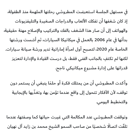
في مستهل الجلسة استعرضت المطروشي رحلتها الملهمة منذ الطفولة،
إذ كان شغفها أن تفكك الألعاب والدراجات الصغيرة والتليفزيونات
والهواتف إلى أن صار هذا الشغف بالفك والتركيب والإصلاح مهنة حقيقية،
بدأتها في عام 2006 بالعمل في ميكانيكا السيارات، ثم أسّست ورشتها
الخاصة عام 2020، لتصبح أول امرأة إماراتية تدير ورشة صيانة سيارات.
لكنها لم تكتفِ بالجانب الفني فقط، بل درست القيادة والإدارة لتعزيز
قدراتها على إدارة مشروع ميكانيكي ناجح.
وأكدت المطروشي أن من يمتلك فكرة أو حلمًا ينبغي أن يستمر دون
توقف، لأن الأفكار تتحول إلى واقع عندما تؤمن بها، وتغذّيها بالإيجابية
والتخطيط اليومي.
وتوقفت المطروشي عند المكالمة التي غيرت حياتها كما وصفتها، عندما
تلقّت اتصالًا شخصيًا من صاحب السمو الشيخ محمد بن زايد آل نهيان