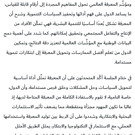
ومؤشِّر المعرفة العالمي تحول المفاهيم المجردة إلى أرقام قابلة للقياس،
ما يساعد الدول على فهم أدائها وتحفيز السياسات التنموية. وشرح أن
المعرفة تشكل بُعدًا أساسيًا للتنمية البشرية، فهي تمكِّن الأفراد من
الإنتاج والتفاعل المجتمعي وتحقيق إمكاناتهم. كما شدد على أهمية دمج
البيانات الوطنية مع المؤشِّرات العالمية لتعزيز دقة النتائج، وتمكين
الدول من تعلم أفضل الممارسات وتحويل المعرفة إلى ابتكارات تنموية
مستدامة.
في ختام الجلسة أكَّد المتحدثون على أن المعرفة تمثِّل أداة أساسية
لتحويل السياسات وحل المشكلات وخلق فرص مستدامة، وأن الدول،
خاصة النامية، لا تقوم بالاستفادة الكاملة من المعرفة المتاحة لديها، إذ
غالبًا ما تكون الجهود مجزأة ومتقطعة، مما يضعف تأثير الاستثمارات
البحثية والابتكارية، وشددوا على أن الربط بين توليد المعرفة واستخدامها
العملي، مع الاستثمار في التكنولوجيا والابتكار، يمثل الطريق الأمثل