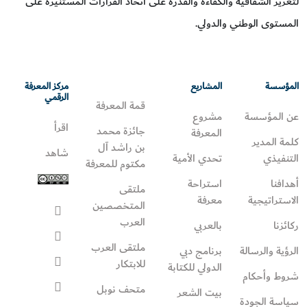
لتعزيز الشفافية والكفاءة والقدرة على اتخاذ القرارات المستنيرة على
المستوى الوطني والدولي.
المؤسسة
المشاريع
مركز المعرفة
الرقمي
قمة المعرفة
عن المؤسسة
مشروع
اقرأ
جائزة محمد
المعرفة
كلمة المدير
بن راشد آل
شاهد
التنفيذي
تحدي الأمية
مكتوم للمعرفة
أهدافنا
استراحة
ملتقى
الاستراتيجية
معرفة
المتخصصين
العرب
ركائزنا
بالعربي
ملتقى العرب
الرؤية والرسالة
برنامج دبي
للابتكار
الدولي للكتابة
شروط وأحكام
متحف نوبل
بيت الشعر
سياسة الجودة