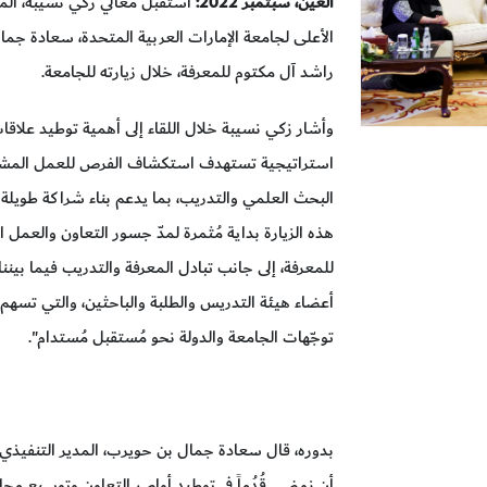
العين، سبتمبر 2022:
استقبل معالي زكي نسيبة، الم
الأعلى لجامعة الإمارات العربية المتحدة، سعادة جم
راشد آل مكتوم للمعرفة، خلال زيارته للجامعة.
وأشار زكي نسيبة خلال اللقاء إلى أهمية توطيد علاقا
استراتيجية تستهدف استكشاف الفرص للعمل المشترك
البحث العلمي والتدريب، بما يدعم بناء شراكة طويلة ا
هذه الزيارة بداية مُثمرة لمدّ جسور التعاون والعم
للمعرفة، إلى جانب تبادل المعرفة والتدريب فيما بيننا
أعضاء هيئة التدريس والطلبة والباحثين، والتي تسهم ب
توجّهات الجامعة والدولة نحو مُستقبل مُستدام".
بدوره، قال سعادة جمال بن حويرب، المدير التنفيذي 
أن نمضي قُدُماً في توطيد أواصر التعاون وتوسيع مجال