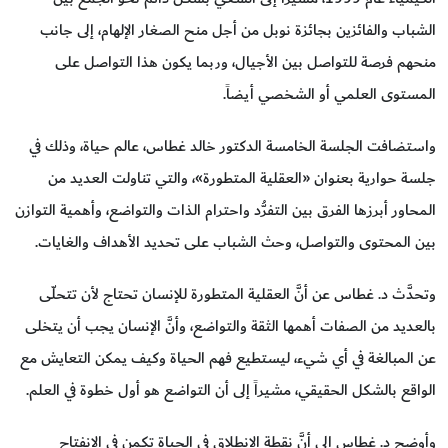
الشباب والفائزين بجائزة نوبل من أجل منح الصغار الإلهام، إلى جانب
منحهم فرصة للتواصل بين الأجيال، وربما يكون هذا التواصل على
المستوى العلمي أو الشخصي أيضاً.
واستضافت الجلسة الخامسة الدكتور خالد غطاس، عالم حياة، وذلك في
جلسة حوارية بعنوان «العقلية المتطورة»، والتي تناولت العديد من
المحاور أبرزها الفرق بين التفرُّد واحترام الذات والتواضع، وأهمية التوازن
بين المحتوى والتواصل، وحث الشباب على تحديد الأهداف والغايات.
وتحدَّث د. غطاس عن أنَّ العقلية المتطورة للإنسان تحتاج لأن تتحلّى
بالعديد من الصفات أهمها الثقة والتواضع، وأنَّ الإنسان يجب أن يتخلى
عن المبالغة في أي شيء، ليستطيع فهم الحياة وكيف يمكن التعايش مع
الواقع بالشكل الحقيقي، مشيراً إلى أن التواضع هو أول خطوة في العلم.
وأوضح د. غطاس إلى أنَّ نقطة الانطلاق في الحياة تكمن في الانفتاح