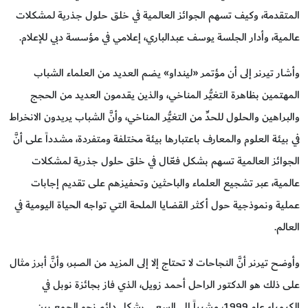
المتقدمة، وكيف تسهم الجوائز العالمية في خلق حلول جذرية لمشكلات
عالمية، وأدار الجلسة يوسف عبدالباري، إعلامي في مؤسسة دبي للإعلام.
وأشار تيرنر إلى أن مؤتمر «لينداو» يضم العديد من العلماء الشباب
المهتمين بظاهرة التغيُّر المناخي، والذين يقدمون العديد من الحجج
والبراهين والحلول للحدِّ من التغيُّر المناخي، وأنَّ الشباب يريدون الانخراط
في بيئة العلوم والمعارف باعتبارها بيئة مختلفة ومتفردة، مشدداً على أنَّ
الجوائز العالمية تسهم بشكل فعّال في خلق حلول جذرية لمشكلات
عالمية، عبر تشجيع العلماء والباحثين وتحفيزهم على تقديم إجابات
عملية ونموذجية حول أكثر القضايا الملحة التي تواجه الحياة اليومية في
العالم.
وأوضح تيرنر أنَّ النجاحات لا تحتاج إلا إلى المزيد من الصبر، وأنَّ أبرز مثال
على ذلك هو الدكتور الراحل أحمد زويل، الذي فاز بجائزة نوبل في
الكيمياء عام 1999، مشيراً إلى السعي بشكل دائم نحو الجمع بين