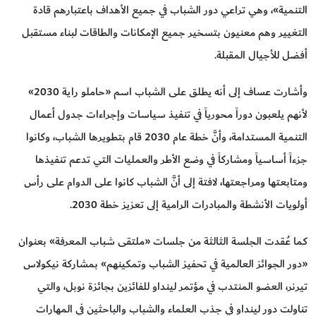
التنمية»، وهي تراعي دور الشباب في جميع الأهداف باعتبارهم قادة
التغيير وهم معنيون بتسخير جميع الإمكانات والطاقات لبناء مستقبل
أفضل للأجيال المقبلة.
وأشارت عساف إلى أنه يطلق على الشباب اسم «حاملو راية 2030»
لأنهم يلعبون دوراً محورياً في تنفيذ سياسات وإجراءات جدول أعمال
التنمية المستدامة، وأنَّ خطة عام 2030 قام بتطويرها الشباب، وكانوا
جزءاً أساسياً ومشاركاً في وضع الأطر والعمليات التي تدعم تنفيذها
ومتابعتها ومراجعتها، لافتة إلى أنَّ الشباب كانوا على الدوام على رأس
أولويات الأنشطة والمبادرات الرامية إلى تعزيز خطة 2030.
كما عُقدت الجلسة الثالثة من جلسات «ملتقى شباب المعرفة» بعنوان
«دور الجوائز العالمية في تحفيز الشباب وتمكينهم» بمشاركة نيكولاس
تيرنر، العضو المنتدب في مؤتمر لينداو للفائزين بجائزة نوبل، والتي
تناولت دور لينداو في جذب العلماء والشباب والباحثين في المهارات