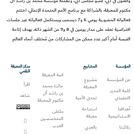
والفنون في دبي، عضو مجلس دبي، ونظمته مؤسَّسة محمد بن راشد آل
مكتوم للمعرفة، بالشراكة مع برنامج الأمم المتحدة الإنمائي، اختتم
فعالياته الحضورية يومي 6 و7 ديسمبر، ويستكمل فعالياته عبر جلسات
افتراضية تعقد على مدار يومين في 8 و9 من الشهر ذاته، بهدف إتاحة
الفرصة أمام أكبر عدد ممكن من المشاركات من مُختلف أنحاء العالم.
المؤسسة
المشاريع
مركز المعرفة
الرقمي
قمة المعرفة
عن المؤسسة
مشروع
اقرأ
جائزة محمد
المعرفة
كلمة المدير
بن راشد آل
شاهد
التنفيذي
تحدي الأمية
مكتوم للمعرفة
أهدافنا
استراحة
ملتقى
الاستراتيجية
معرفة
المتخصصين
العرب
ركائزنا
بالعربي