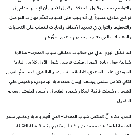
والتواضع بصدق وقبول الاختلاف وقبول الآخر، وأنَّ الإبداع يحتاج إلى
تواضع صادق، مشيراً إلى أنه يجب على الشباب تعلّم مهارات التواصل
والتخطيط والتوازن في تحديد الأهداف والغايات للتغلب على التحديات
والمعضلات التي تعترض حياتهم وتعيق تطوُّرهم.
كما تخلَّل اليوم الثاني من فعاليات «ملتقى شباب المعرفة» مناظرة
شبابية حول ريادة الأعمال ضمَّت فريقين شمل الأول كلاً من اليازية
السويدي، علياء السعدي، فاطمة سيف، وعمر الطاهري، فيما ضمَّ الفريق
الثاني كلاً من سلمى يوسف، إيمان حمد، غاية الهرمودي، وخميس علي
الشحي، وشملت قائمة الحكام شيماء الظنحاني وأسماء البلوشي ومريم
المفتول.
الجدير ذكره أنَّ «ملتقى شباب المعرفة» الذي أقيم برعاية وحضور سمو
الشيخة لطيفة بنت محمد بن راشد آل مكتوم، رئيسة هيئة الثقافة