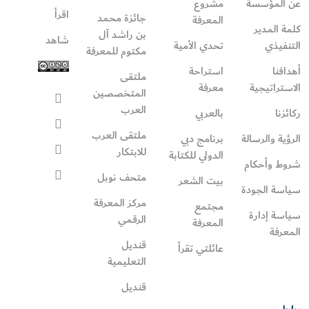
عن المؤسسة
مشروع
اقرأ
جائزة محمد
المعرفة
كلمة المدير
بن راشد آل
شاهد
التنفيذي
تحدي الأمية
مكتوم للمعرفة
أهدافنا
استراحة
ملتقى
الاستراتيجية
معرفة
المتخصصين
العرب
ركائزنا
بالعربي
ملتقى العرب
الرؤية والرسالة
برنامج دبي
للابتكار
الدولي للكتابة
شروط وأحكام
متحف نوبل
بيت الشعر
سياسة الجودة
مركز المعرفة
مجتمع
سياسة إدارة
الرقمي
المعرفة
المعرفة
قنديل
عائلتي تقرأ‎
التعليمية
قنديل