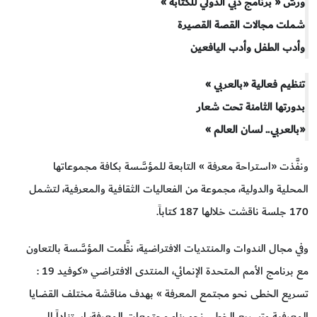
ورش « برنامج دبي الدولي للكتابة »
شملت مجالات القصة القصيرة
وأدب الطفل وأدب اليافعين
تنظيم فعالية «بالعربي »
بدورتها الثامنة تحت شعار
«بالعربي.. لسان العالم »
ونفَّذت «استراحة معرفة » التابعة للمؤسَّسة بكافة مجموعاتها
المحلية والدولية، مجموعة من الفعاليات الثقافية والمعرفية، لتشمل
170 جلسة ناقشت خلالها 187 كتاباً.
وفي مجال الندوات والمنتديات الافتراضية، نظَّمت المؤسَّسة بالتعاون
مع برنامج الأمم المتحدة الإنمائي، المنتدى الافتراضي «كوفيد 19 :
تسريع الخطى نحو مجتمع المعرفة » بهدف مناقشة مختلف القضايا
المعرفية وتسريع الخطى نحو بناء مجتمعات المعرفة، استناداً إلى