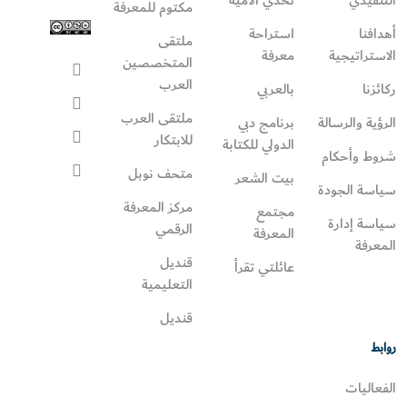
مكتوم للمعرفة
أهدافنا
استراحة
ملتقى
الاستراتيجية
معرفة
المتخصصين
العرب
ركائزنا
بالعربي
ملتقى العرب
الرؤية والرسالة
برنامج دبي
للابتكار
الدولي للكتابة
شروط وأحكام
متحف نوبل
بيت الشعر
سياسة الجودة
مركز المعرفة
مجتمع
سياسة إدارة
الرقمي
المعرفة
المعرفة
قنديل
عائلتي تقرأ‎
التعليمية
قنديل
روابط
الفعاليات