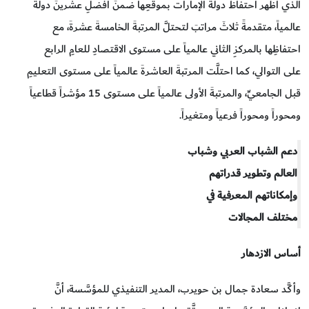
الذي أظهر احتفاظ دولة الإمارات بموقعِها ضمنَ أفضلِ عشرينَ دولةً
عالمياً، متقدمةً ثلاثَ مراتبَ لتحتلَّ المرتبةَ الخامسةَ عشرةَ، مع
احتفاظِها بالمركزِ الثاني عالمياً على مستوى الاقتصادِ للعامِ الرابع
على التوالي، كما احتلَّت المرتبةَ العاشرةَ عالمياً على مستوى التعليمِ
قبل الجامعيِّ، والمرتبةَ الأولى عالمياً على مستوى 15 مؤشراً قطاعياً
ومحوراً ومحوراً فرعياً ومتغيراً.
دعم الشباب العربي وشباب
العالم وتطوير قدراتهم
وإمكاناتهم المعرفية في
مختلف المجالات
أساس الازدهار
وأكَّد سعادة جمال بن حويرب، المدير التنفيذي للمؤسَّسة، أنَّ