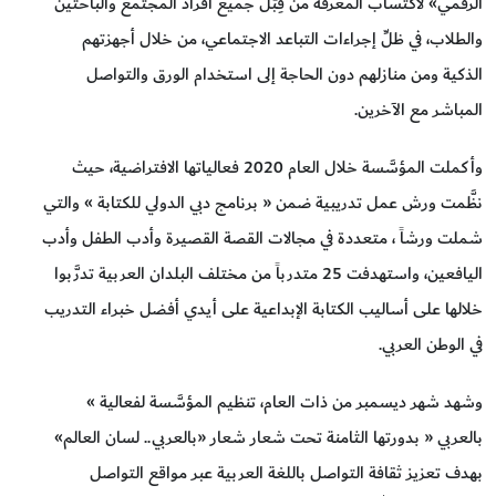
الرقمي» لاكتساب المعرفة من قِبَل جميع أفراد المجتمع والباحثين
والطلاب، في ظلِّ إجراءات التباعد الاجتماعي، من خلال أجهزتهم
الذكية ومن منازلهم دون الحاجة إلى استخدام الورق والتواصل
المباشر مع الآخرين.
وأكملت المؤسَّسة خلال العام 2020 فعالياتها الافتراضية، حيث
نظَّمت ورش عمل تدريبية ضمن « برنامج دبي الدولي للكتابة » والتي
شملت ورشاً ، متعددة في مجالات القصة القصيرة وأدب الطفل وأدب
اليافعين، واستهدفت 25 متدرباً من مختلف البلدان العربية تدرَّبوا
خلالها على أساليب الكتابة الإبداعية على أيدي أفضل خبراء التدريب
في الوطن العربي.
وشهد شهر ديسمبر من ذات العام، تنظيم المؤسَّسة لفعالية »
بالعربي « بدورتها الثامنة تحت شعار شعار «بالعربي.. لسان العالم»
بهدف تعزيز ثقافة التواصل باللغة العربية عبر مواقع التواصل