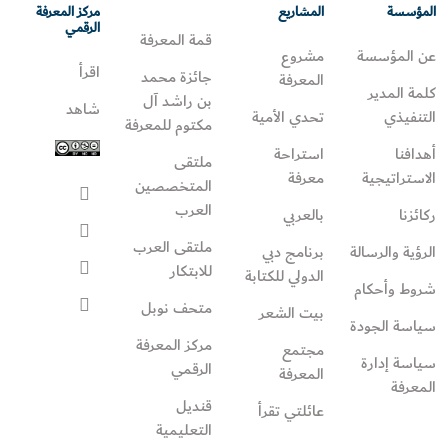
المؤسسة
المشاريع
مركز المعرفة
الرقمي
قمة المعرفة
عن المؤسسة
مشروع
اقرأ
جائزة محمد
المعرفة
كلمة المدير
بن راشد آل
شاهد
التنفيذي
تحدي الأمية
مكتوم للمعرفة
أهدافنا
استراحة
ملتقى
الاستراتيجية
معرفة
المتخصصين
العرب
ركائزنا
بالعربي
ملتقى العرب
الرؤية والرسالة
برنامج دبي
للابتكار
الدولي للكتابة
شروط وأحكام
متحف نوبل
بيت الشعر
سياسة الجودة
مركز المعرفة
مجتمع
سياسة إدارة
الرقمي
المعرفة
المعرفة
قنديل
عائلتي تقرأ‎
التعليمية