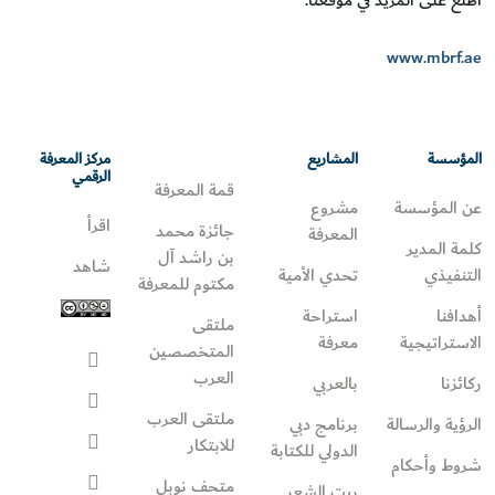
www.mbrf.ae
المؤسسة
المشاريع
مركز المعرفة
الرقمي
قمة المعرفة
عن المؤسسة
مشروع
اقرأ
جائزة محمد
المعرفة
كلمة المدير
بن راشد آل
شاهد
التنفيذي
تحدي الأمية
مكتوم للمعرفة
أهدافنا
استراحة
ملتقى
الاستراتيجية
معرفة
المتخصصين
العرب
ركائزنا
بالعربي
ملتقى العرب
الرؤية والرسالة
برنامج دبي
للابتكار
الدولي للكتابة
شروط وأحكام
متحف نوبل
بيت الشعر