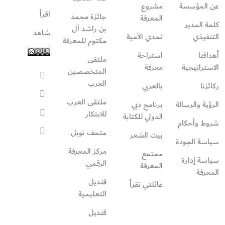
عن المؤسسة
مشروع
اقرأ
جائزة محمد
المعرفة
كلمة المدير
بن راشد آل
شاهد
التنفيذي
تحدي الأمية
مكتوم للمعرفة
أهدافنا
استراحة
ملتقى
الاستراتيجية
معرفة
المتخصصين
العرب
ركائزنا
بالعربي
ملتقى العرب
الرؤية والرسالة
برنامج دبي
للابتكار
الدولي للكتابة
شروط وأحكام
متحف نوبل
بيت الشعر
سياسة الجودة
مركز المعرفة
مجتمع
سياسة إدارة
الرقمي
المعرفة
المعرفة
قنديل
عائلتي تقرأ‎
التعليمية
قنديل