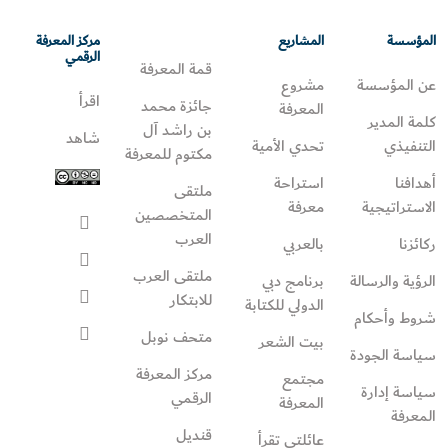
المؤسسة
المشاريع
مركز المعرفة
الرقمي
قمة المعرفة
عن المؤسسة
مشروع
اقرأ
جائزة محمد
المعرفة
كلمة المدير
بن راشد آل
شاهد
التنفيذي
تحدي الأمية
مكتوم للمعرفة
أهدافنا
استراحة
ملتقى
الاستراتيجية
معرفة
المتخصصين
العرب
ركائزنا
بالعربي
ملتقى العرب
الرؤية والرسالة
برنامج دبي
للابتكار
الدولي للكتابة
شروط وأحكام
متحف نوبل
بيت الشعر
سياسة الجودة
مركز المعرفة
مجتمع
سياسة إدارة
الرقمي
المعرفة
المعرفة
قنديل
عائلتي تقرأ‎