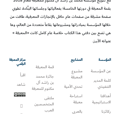
مع تتويج مؤسسة محمد بن راشد آل مكتوم للمعرفة للعام 2018
بقمة المعرفة في دورتها الخامسة؛ بفعالياتها وجلساتها البنَّاءة، تطوي
صفحة مشرقة من صفحات عام حافل بالإنجازات المعرفية، طافت من
خلالها المؤسسة بمبادراتها ومشروعاتها بقاعاً متعددة من العالم، وها
هي تضع بين دفتي هذا الكتاب خلاصة عام كامل كانت «المعرفة »
عنوانه الأبرز.
المؤسسة
المشاريع
مركز المعرفة
الرقمي
قمة المعرفة
عن المؤسسة
مشروع
اقرأ
جائزة محمد
المعرفة
كلمة المدير
بن راشد آل
شاهد
التنفيذي
تحدي الأمية
مكتوم للمعرفة
أهدافنا
استراحة
ملتقى
الاستراتيجية
معرفة
المتخصصين
العرب
ركائزنا
بالعربي