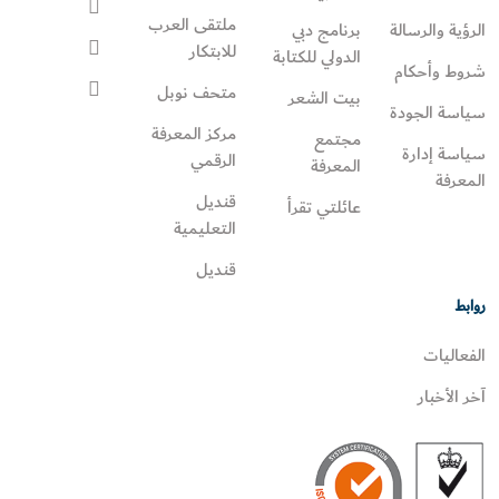
ملتقى العرب
الرؤية والرسالة
برنامج دبي
للابتكار
الدولي للكتابة
شروط وأحكام
متحف نوبل
بيت الشعر
سياسة الجودة
مركز المعرفة
مجتمع
سياسة إدارة
الرقمي
المعرفة
المعرفة
قنديل
عائلتي تقرأ‎
التعليمية
قنديل
روابط
الفعاليات
آخر الأخبار