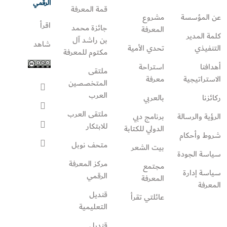
الرقمي
قمة المعرفة
عن المؤسسة
مشروع
اقرأ
جائزة محمد
المعرفة
كلمة المدير
بن راشد آل
شاهد
التنفيذي
تحدي الأمية
مكتوم للمعرفة
أهدافنا
استراحة
ملتقى
الاستراتيجية
معرفة
المتخصصين
العرب
ركائزنا
بالعربي
ملتقى العرب
الرؤية والرسالة
برنامج دبي
للابتكار
الدولي للكتابة
شروط وأحكام
متحف نوبل
بيت الشعر
سياسة الجودة
مركز المعرفة
مجتمع
سياسة إدارة
الرقمي
المعرفة
المعرفة
قنديل
عائلتي تقرأ‎
التعليمية
قنديل