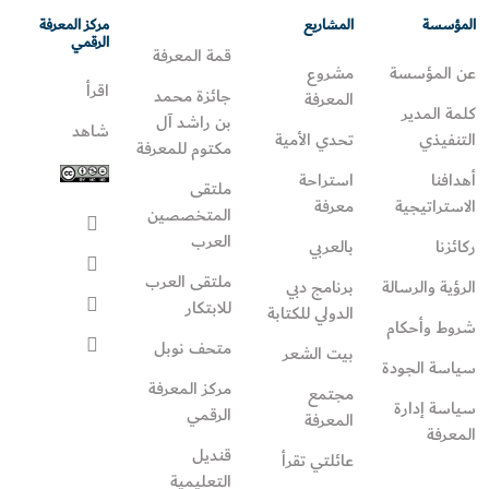
المؤسسة
المشاريع
مركز المعرفة
الرقمي
قمة المعرفة
عن المؤسسة
مشروع
اقرأ
جائزة محمد
المعرفة
كلمة المدير
بن راشد آل
شاهد
التنفيذي
تحدي الأمية
مكتوم للمعرفة
أهدافنا
استراحة
ملتقى
الاستراتيجية
معرفة
المتخصصين
العرب
ركائزنا
بالعربي
ملتقى العرب
الرؤية والرسالة
برنامج دبي
للابتكار
الدولي للكتابة
شروط وأحكام
متحف نوبل
بيت الشعر
سياسة الجودة
مركز المعرفة
مجتمع
سياسة إدارة
الرقمي
المعرفة
المعرفة
قنديل
عائلتي تقرأ‎
التعليمية