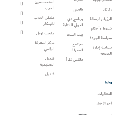
المتخصصين
العرب
ركائزنا
بالعربي
ملتقى العرب
الرؤية والرسالة
برنامج دبي
للابتكار
الدولي للكتابة
شروط وأحكام
متحف نوبل
بيت الشعر
سياسة الجودة
مركز المعرفة
مجتمع
سياسة إدارة
الرقمي
المعرفة
المعرفة
قنديل
عائلتي تقرأ‎
التعليمية
قنديل
روابط
الفعاليات
آخر الأخبار