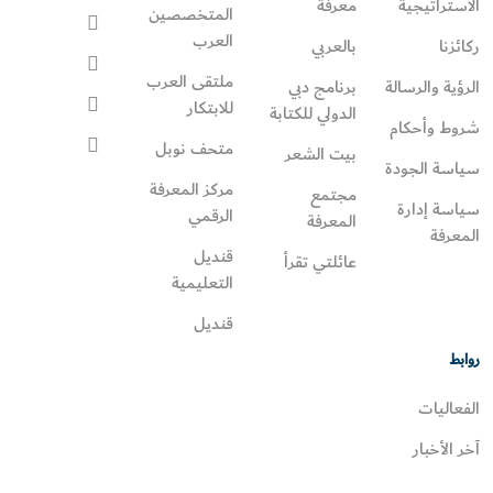
الاستراتيجية
معرفة
المتخصصين
العرب
ركائزنا
بالعربي
ملتقى العرب
الرؤية والرسالة
برنامج دبي
للابتكار
الدولي للكتابة
شروط وأحكام
متحف نوبل
بيت الشعر
سياسة الجودة
مركز المعرفة
مجتمع
سياسة إدارة
الرقمي
المعرفة
المعرفة
قنديل
عائلتي تقرأ‎
التعليمية
قنديل
روابط
الفعاليات
آخر الأخبار