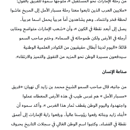
من رحلة الإمارات نحو المستقبل »، متوجهاً سموه للفريق بالقول:
«ملايين العرب الذين تابعوا معنا رحلة مسبار الأمل إلى المريخ عاشوا
لحظة فخر وانتماء.. وهم يشاهدون أماً عربياً يحمل اسما عربياً..
يصل إلى أبعد نقطة في الكون »، وأن «شعب الإمارات متواضع ومثابر،
أرجله في الأرض ولكن طموحاته في السماء». وختم صاحب السمو
قائلاً: «اليوم لدينا أبطال حقيقيون من الكوادر العلمية الوطنية
سيدفعون مسيرة الوطن نحو المزيد من التفوق والتميز والارتقاء».
صناعة الإنسان
من جانبه، قال صاحب السمو الشيخ محمد بن زايد آل نهيان: «فريق
«مسبار الأمل » هم غرس طيب في هذه الأرض المعطاء، عملوا
واجتهدوا، واليوم الوطن يقطف ثمار هذا الغرس ». وأكد سموه أن
«أبناء زايد وبناته رفعوا رؤوسنا عالياً.. ورفعوا راية الإمارات إلى أعمق
نقطة في الفضاء.. وكتبوا اسم الوطن الغالي في سجلات التاريخ بحروف