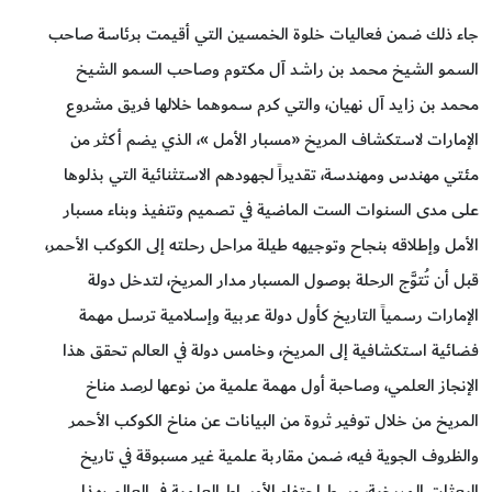
جاء ذلك ضمن فعاليات خلوة الخمسين التي أقيمت برئاسة صاحب
السمو الشيخ محمد بن راشد آل مكتوم وصاحب السمو الشيخ
محمد بن زايد آل نهيان، والتي كرم سموهما خلالها فريق مشروع
الإمارات لاستكشاف المريخ «مسبار الأمل »، الذي يضم أكثر من
مئتي مهندس ومهندسة، تقديراً لجهودهم الاستثنائية التي بذلوها
على مدى السنوات الست الماضية في تصميم وتنفيذ وبناء مسبار
الأمل وإطلاقه بنجاح وتوجيهه طيلة مراحل رحلته إلى الكوكب الأحمر،
قبل أن تُتوَّج الرحلة بوصول المسبار مدار المريخ، لتدخل دولة
الإمارات رسمياً التاريخ كأول دولة عربية وإسلامية ترسل مهمة
فضائية استكشافية إلى المريخ، وخامس دولة في العالم تحقق هذا
الإنجاز العلمي، وصاحبة أول مهمة علمية من نوعها لرصد مناخ
المريخ من خلال توفير ثروة من البيانات عن مناخ الكوكب الأحمر
والظروف الجوية فيه، ضمن مقاربة علمية غير مسبوقة في تاريخ
البعثات المريخية، وسط احتفاء الأوساط العلمية في العالم بهذا