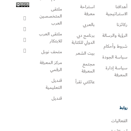
أهدافنا
استراحة
ملتقى
الاستراتيجية
معرفة
المتخصصين
العرب
ركائزنا
بالعربي
ملتقى العرب
الرؤية والرسالة
برنامج دبي
للابتكار
الدولي للكتابة
شروط وأحكام
متحف نوبل
بيت الشعر
سياسة الجودة
مركز المعرفة
مجتمع
سياسة إدارة
الرقمي
المعرفة
المعرفة
قنديل
عائلتي تقرأ‎
التعليمية
قنديل
روابط
الفعاليات