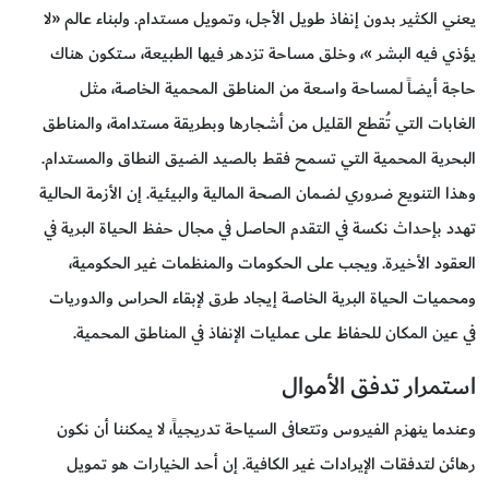
يعني الكثير بدون إنفاذ طويل الأجل، وتمويل مستدام. ولبناء عالم «لا
يؤذي فيه البشر »، وخلق مساحة تزدهر فيها الطبيعة، ستكون هناك
حاجة أيضاً لمساحة واسعة من المناطق المحمية الخاصة، مثل
الغابات التي تُقطع القليل من أشجارها وبطريقة مستدامة، والمناطق
البحرية المحمية التي تسمح فقط بالصيد الضيق النطاق والمستدام.
وهذا التنويع ضروري لضمان الصحة المالية والبيئية. إن الأزمة الحالية
تهدد بإحداث نكسة في التقدم الحاصل في مجال حفظ الحياة البرية في
العقود الأخيرة. ويجب على الحكومات والمنظمات غير الحكومية،
ومحميات الحياة البرية الخاصة إيجاد طرق لإبقاء الحراس والدوريات
في عين المكان للحفاظ على عمليات الإنفاذ في المناطق المحمية.
استمرار تدفق الأموال
وعندما ينهزم الفيروس وتتعافى السياحة تدريجياً، لا يمكننا أن نكون
رهائن لتدفقات الإيرادات غير الكافية. إن أحد الخيارات هو تمويل