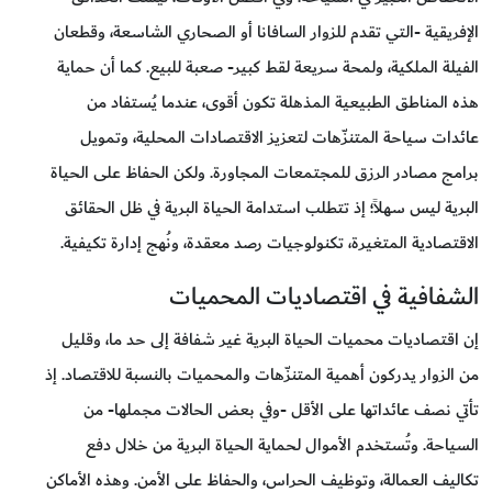
الإفريقية -التي تقدم للزوار السافانا أو الصحاري الشاسعة، وقطعان
الفيلة الملكية، ولمحة سريعة لقط كبير- صعبة للبيع. كما أن حماية
هذه المناطق الطبيعية المذهلة تكون أقوى، عندما يُستفاد من
عائدات سياحة المتنزّهات لتعزيز الاقتصادات المحلية، وتمويل
برامج مصادر الرزق للمجتمعات المجاورة. ولكن الحفاظ على الحياة
البرية ليس سهلاً؛ إذ تتطلب استدامة الحياة البرية في ظل الحقائق
الاقتصادية المتغيرة، تكنولوجيات رصد معقدة، ونُهج إدارة تكيفية.
الشفافية في اقتصاديات المحميات
إن اقتصاديات محميات الحياة البرية غير شفافة إلى حد ما، وقليل
من الزوار يدركون أهمية المتنزّهات والمحميات بالنسبة للاقتصاد. إذ
تأتي نصف عائداتها على الأقل -وفي بعض الحالات مجملها- من
السياحة. وتُستخدم الأموال لحماية الحياة البرية من خلال دفع
تكاليف العمالة، وتوظيف الحراس، والحفاظ على الأمن. وهذه الأماكن