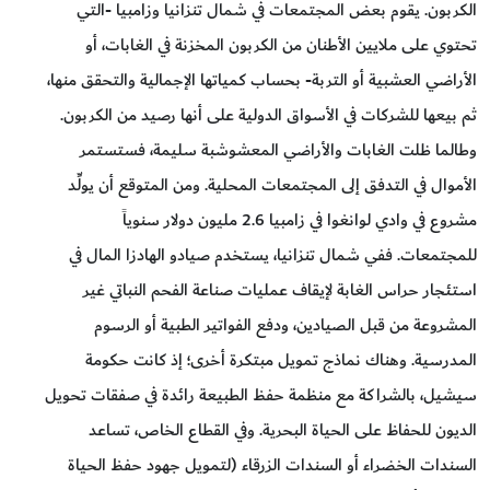
الكربون. يقوم بعض المجتمعات في شمال تنزانيا وزامبيا -التي
تحتوي على ملايين الأطنان من الكربون المخزنة في الغابات، أو
الأراضي العشبية أو التربة- بحساب كمياتها الإجمالية والتحقق منها،
ثم بيعها للشركات في الأسواق الدولية على أنها رصيد من الكربون.
وطالما ظلت الغابات والأراضي المعشوشبة سليمة، فستستمر
الأموال في التدفق إلى المجتمعات المحلية. ومن المتوقع أن يولِّد
مشروع في وادي لوانغوا في زامبيا 2.6 مليون دولار سنوياً
للمجتمعات. ففي شمال تنزانيا، يستخدم صيادو الهادزا المال في
استئجار حراس الغابة لإيقاف عمليات صناعة الفحم النباتي غير
المشروعة من قبل الصيادين، ودفع الفواتير الطبية أو الرسوم
المدرسية. وهناك نماذج تمويل مبتكرة أخرى؛ إذ كانت حكومة
سيشيل، بالشراكة مع منظمة حفظ الطبيعة رائدة في صفقات تحويل
الديون للحفاظ على الحياة البحرية. وفي القطاع الخاص، تساعد
السندات الخضراء أو السندات الزرقاء (لتمويل جهود حفظ الحياة