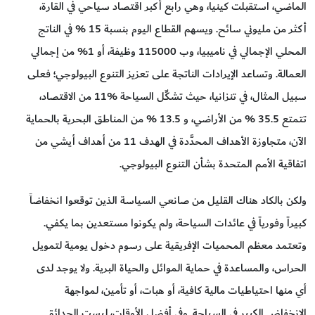
الماضي، استقبلت كينيا، وهي رابع أكبر اقتصاد سياحي في القارة،
أكثر من مليوني سائح. ويسهم القطاع اليوم بنسبة 15 % في الناتج
المحلي الإجمالي في ناميبيا، وب 115000 وظيفة، أو 1% من إجمالي
العمالة. وتساعد الإيرادات الناتجة على تعزيز التنوع البيولوجي؛ فعلى
سبيل المثال، في تنزانيا، حيث تشكِّل السياحة %11 من الاقتصاد،
تتمتع 35.5 % من الأراضي، و 13.5 % من المناطق البحرية بالحماية
الآن، متجاوزة الأهداف المحدَّدة في الهدف 11 من أهداف أيشي من
اتفاقية الأمم المتحدة بشأن التنوع البيولوجي.
ولكن بالكاد هناك القليل من صانعي السياسة الذين توقعوا انخفاضاً
كبيراً وفورياً في عائدات السياحة، ولم يكونوا مستعدين بما يكفي.
وتعتمد معظم المحميات الإفريقية على رسوم دخول يومية لتمويل
الحراس، والمساعدة في حماية الموائل والحياة البرية. ولا يوجد لدى
أي منها احتياطيات مالية كافية، أو هبات، أو تأمين، لمواجهة
الانخفاض الكبير في السياحة. وفي أفضل الأوقات، ليست الحدائق