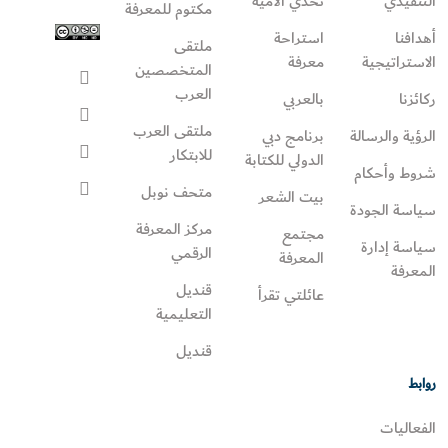
التنفيذي
تحدي الأمية
مكتوم للمعرفة
أهدافنا
استراحة
ملتقى
الاستراتيجية
معرفة
المتخصصين
العرب
ركائزنا
بالعربي
ملتقى العرب
الرؤية والرسالة
برنامج دبي
للابتكار
الدولي للكتابة
شروط وأحكام
متحف نوبل
بيت الشعر
سياسة الجودة
مركز المعرفة
مجتمع
سياسة إدارة
الرقمي
المعرفة
المعرفة
قنديل
عائلتي تقرأ‎
التعليمية
قنديل
روابط
الفعاليات