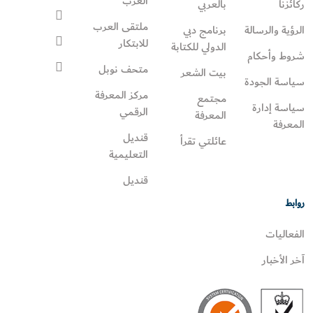
العرب
ركائزنا
بالعربي
ملتقى العرب
الرؤية والرسالة
برنامج دبي
للابتكار
الدولي للكتابة
شروط وأحكام
متحف نوبل
بيت الشعر
سياسة الجودة
مركز المعرفة
مجتمع
سياسة إدارة
الرقمي
المعرفة
المعرفة
قنديل
عائلتي تقرأ‎
التعليمية
قنديل
روابط
الفعاليات
آخر الأخبار