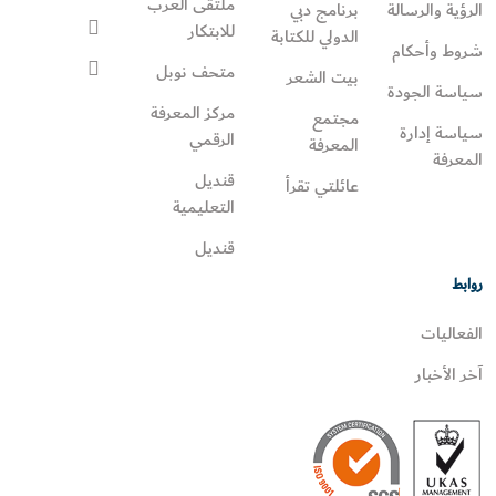
ملتقى العرب
الرؤية والرسالة
برنامج دبي
للابتكار
الدولي للكتابة
شروط وأحكام
متحف نوبل
بيت الشعر
سياسة الجودة
مركز المعرفة
مجتمع
سياسة إدارة
الرقمي
المعرفة
المعرفة
قنديل
عائلتي تقرأ‎
التعليمية
قنديل
روابط
الفعاليات
آخر الأخبار