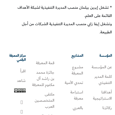
* تشغل إيرين بيلمان منصب المديرة التنفيذية لشبكة الأهداف
القائمة على العلم.
وتشغل إيفا زابي منصب المديرة التنفيذية الشركات من أجل
الطبيعة.
المؤسسة
المشاريع
مركز المعرفة
الرقمي
قمة المعرفة
عن المؤسسة
مشروع
اقرأ
جائزة محمد
المعرفة
كلمة المدير
بن راشد آل
شاهد
التنفيذي
تحدي الأمية
مكتوم للمعرفة
أهدافنا
استراحة
ملتقى
الاستراتيجية
معرفة
المتخصصين
العرب
ركائزنا
بالعربي