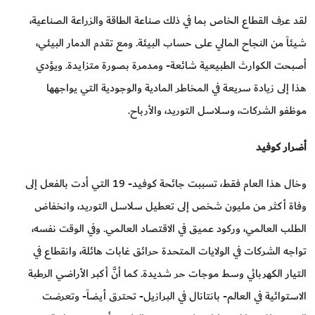
لقد عرف القطاع الخاص بما في ذلك صناعة الطاقة والزراعة الصناعية،
شيئاً من النجاح المالي على حساب البيئة. ومع تقدم الدمار البيئي،
أصبحت الكوارث الطبيعية شائعة- ومدمرة بصورة متزايدة. ويؤدي
هذا إلى زيادة سريعة في المخاطر المادية والوجودية التي يواجهها
موظفو الشركات، وسلاسل التوريد، والأرباح.
أضرار كوفيد
وخال هذا العام فقط، تسببت جائحة كوفيد- 19 التي أدت بالفعل إلى
وفاة أكثر من مليون شخص إلى تعطيل سلاسل التوريد، وانخفاض
الطلب العالمي، وركود عميق في الاقتصاد العالمي. وفي الوقت نفسه،
تواجه الشركات في الولايات المتحدة حرائق غابات هائلة، وانقطاع في
التيار الكهربائي وسط موجات حر شديدة. كما أنَّ أكبر الأراضي الرطبة
الاستوائية في العالم- بانتانال في البرازيل- تحترق أيضاً- وتعرضت