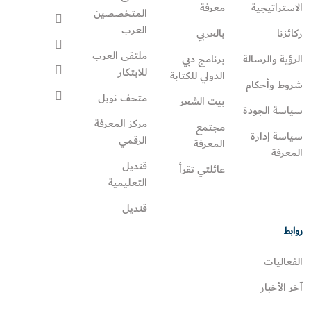
الاستراتيجية
معرفة
المتخصصين
العرب
ركائزنا
بالعربي
ملتقى العرب
الرؤية والرسالة
برنامج دبي
للابتكار
الدولي للكتابة
شروط وأحكام
متحف نوبل
بيت الشعر
سياسة الجودة
مركز المعرفة
مجتمع
سياسة إدارة
الرقمي
المعرفة
المعرفة
قنديل
عائلتي تقرأ‎
التعليمية
قنديل
روابط
الفعاليات
آخر الأخبار