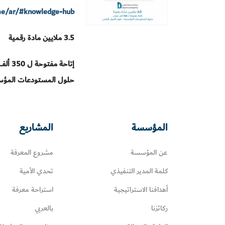
.ae/ar/#knowledge-hub
3.5 ملايين مادة رقمية
إتاحة مفتوحة ل 350 ألف عنوان
حلول المستودعات المؤس
المؤسسة
المشاريع
عن المؤسسة
مشروع المعرفة
كلمة المدير التنفيذي
تحدي الأمية
أهدافنا الاستراتيجية
استراحة معرفة
ركائزنا
بالعربي