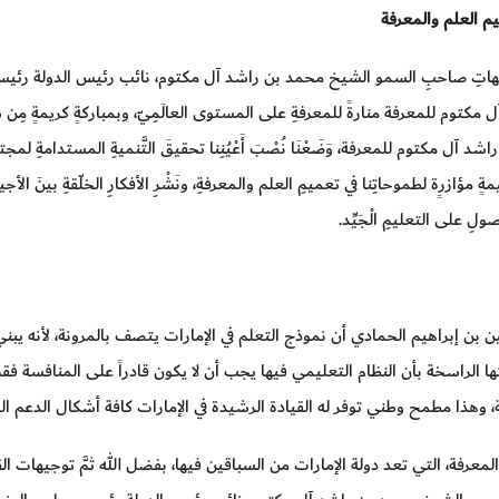
يم العلم والمعرفة
جيهاتِ صاحبِ السمو الشيخ محمد بن راشد آل مكتوم، نائب رئيس الدولة رئيس م
 مكتوم للمعرفة منارةً للمعرفةِ على المستوى العالَمِيّ، وبمباركةٍ كريمةٍ 
ل مكتوم للمعرفة، وَضَعْنَا نُصْبَ أَعْيُنِنا تحقيقَ التَّنميةِ المستدامةِ لمجتمعاتِنا
ٍ مؤازرٍة لطموحاتِنا في تعميمِ العلم والمعرفةِ، ونَشْرِ الأفكارِ الخلّقةِ بينَ الأجي
حصولِ على التعليمِ الْجَيِّد.
بن إبراهيم الحمادي أن نموذج التعلم في الإمارات يتصف بالمرونة، لأنه يبن
ا الراسخة بأن النظام التعليمي فيها يجب أن لا يكون قادراً على المنافسة فق
 وهذا مطمح وطني توفر له القيادة الرشيدة في الإمارات كافة أشكال الدعم ال
 المعرفة، التي تعد دولة الإمارات من السباقين فيها، بفضل الله ثمَّ توجيهات ا