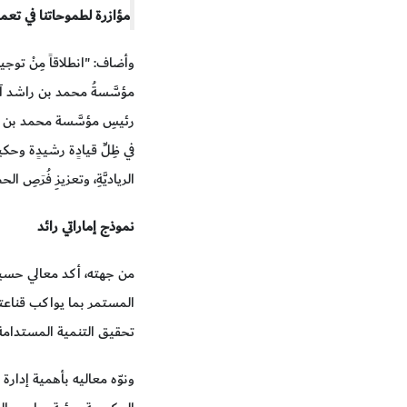
مؤازرة لطموحاتنا في تعم
وأضاف: "انطلاقاً مِنْ تو
مؤسَّسةُ محمد بن راشد آل
رئيسِ مؤسَّسة محمد بن راشد آ
في ظِلِّ قيادٍة رشيدٍة وحكيمة
الرياديَّةِ، وتعزيزِ فُرَصِ ال
نموذج إماراتي رائد
من جهته، أكد معالي حسين 
المستمر بما يواكب قناعته
تحقيق التنمية المستدامة،
ونوّه معاليه بأهمية إدارة