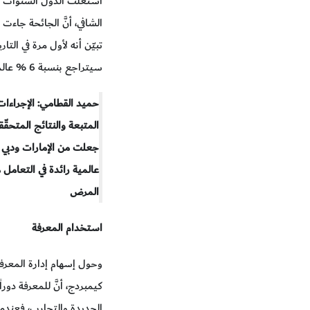
استغلت الدول السنوات الخ
الشافي، أنَّ الجائحة جاءت
سيتراجع بنسبة 6 % عالمياً، وهي قضية خطيرة جداً.
حميد القطامي: الإجراءات
المتبعة والنتائج المتحقّق
جعلت من الإمارات ودبي 
عالمية رائدة في التعامل 
المرض
استخدام المعرفة
وحول إسهام إدارة المعرفة
كيمبردج، أنَّ للمعرفة دورا
الجديدة والتجارب، فعندما 