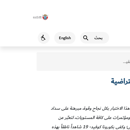
بحث
English
Accessibility
تراضية
تراضية
هذا الاختبار بكل نجاح وقوة، مبرهنة على سداد
 ومؤتمرات على كافة المستويات، لتعبِّر عن
إنجازاتها المتحققة عماً مشاهداً لا قولاً، فحين يتكلّم الناس، تعمل الإمارات بكل جدٍّ لتتصدَّر المراكز الأولى؛ وكفى بكورونا كوفيد- 19 شاهداً ناطقاً بهذه