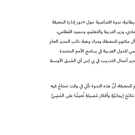
انية، ندوة افتراضية حول «دور إدارة المعرفة
دي، وزير التربية والتعليم، وحميد القطامي،
 مكتوم للمعرفة، ومراد وهبة، نائب المدير العام
ليمي للدول العربية في برنامج الأمم المتحدة
مدير أعمال التدريب، في بي إس آي الشرق الأوسط
معرفة، أنَّ هذه الندوة تأتي في وقت تحتاجُ فيه
َ إيجابيَّةٍ وأفكارٍ مُضيئةٍ تُعينُنَا على المُضِيِّ