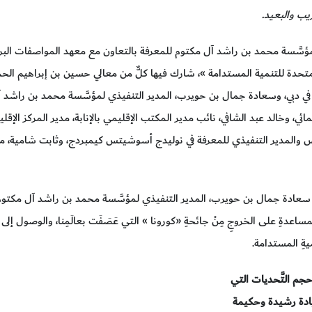
يب والبعيد.
سَّسة محمد بن راشد آل مكتوم للمعرفة بالتعاون مع معهد المواصفات البريط
تحدة للتنمية المستدامة »، شارك فيها كلٌّ من معالي حسين بن إبراهيم الحما
 في دبي، وسعادة جمال بن حويرب، المدير التنفيذي لمؤسَّسة محمد بن راشد آل
مائي، وخالد عبد الشافي، نائب مدير المكتب الإقليمي بالإنابة، مدير المركز الإق
ئيس والمدير التنفيذي للمعرفة في نوليدج أسوشيتس كيمبردج، وثابت شامية، 
َد سعادة جمال بن حويرب، المدير التنفيذي لمؤسَّسة محمد بن راشد آل مكتوم لل
للمساعدةِ على الخروجِ مِنْ جائحةِ «كورونا » التي عَصَفَت بعالَمِنا، والوصول إلى نتائج
نميةِ المستدامة.
م التَّحديات التي
يادة رشيدة وحكيمة