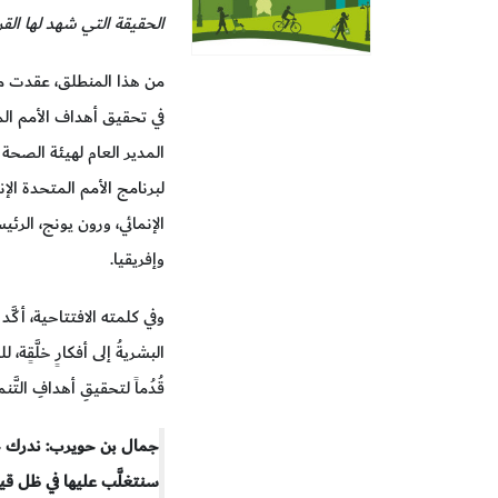
الحقيقة التي شهد لها القر
من هذا المنطلق، عقدت مؤ
في تحقيق أهداف الأمم الم
المدير العام لهيئة الصحة
لبرنامج الأمم المتحدة الإن
الإنمائي، ورون يونج، الر
وإفريقيا.
وفي كلمته الافتتاحية، أكّ
البشريةُ إلى أفكارٍ خلَّقٍة، 
قُدُماً لتحقيقِ أهدافِ التَّ
جمال بن حويرب: ندرك حج
سنتغلَّب عليها في ظل ق