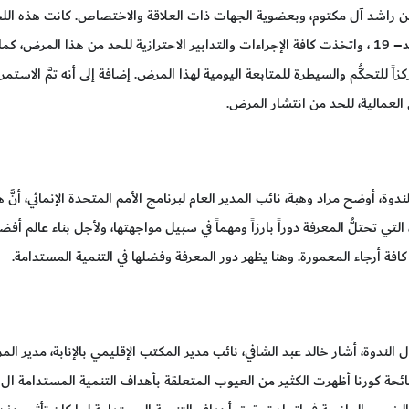
راشد آل مكتوم، وبعضوية الجهات ذات العلاقة والاختصاص. كانت هذه اللجن
التطورات المتعلقة بكوفيد– 19 ، واتخذت كافة الإجراءات والتدابير الاحترازية للحد من ه
ً للتحكُّم والسيطرة للمتابعة اليومية لهذا المرض. إضافة إلى أنه تمَّ الاستم
 العمالية، للحد من انتشار المرض.
لندوة، أوضح مراد وهبة، نائب المدير العام لبرنامج الأمم المتحدة الإنمائي، أنَّ
التي تحتلُّ المعرفة دوراً بارزاً ومهماً في سبيل مواجهتها، ولأجل بناء عالم أف
 كافة أرجاء المعمورة. وهنا يظهر دور المعرفة وفضلها في التنمية المستدامة.
الندوة، أشار خالد عبد الشافي، نائب مدير المكتب الإقليمي بالإنابة، مدير المر