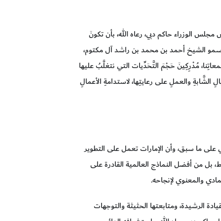
جلس الوزراء حاكم دبي، رعاه الله، بأن تكونَ
مِن سمو الشيخ أحمد بن محمد بن راشد آل مكتوم،
، مُدْرِكِينَ حَجْمَ التَّحَدِّيات التي نتغلَّبُ عليها
الِ الشَّابةِ والعملِ على رعايتِها، لاستدامةِ الأعمالِ
ي على ما سبق، وأن الإمارات تعمل على التطوير
ط، بل من أفضل النماذج العالمية القادرة على
مادي والمعنوي لإنجاحه.
لقيادة الرشيدة، ومتابعتها الحثيثة والتوجهات