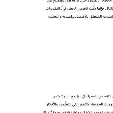
جائحة بالصورة التي نراها الآن. وأوضح عبد
الي فإنها دقَّت ناقوس الخطر، فإنَّ التقديرات
يكون ثمة تراجع في مؤشر التنمية البشرية المتعلق بالاقتصاد والصحة والتعليم،
دير التنفيذي للمعرفة في نوليدج أسوشيتس
مات العميقة، والأمور التي نتعلَّمها، والأفكار
، ونستخدمها للابتكار، ونطبّقها، تصبح مؤسَّساتنا