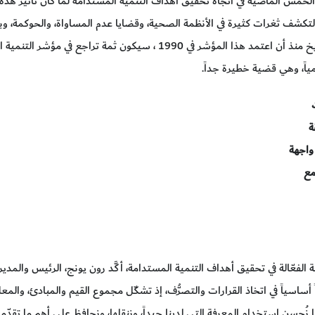
مس الماضية في اتجاه تحقيق أهداف التنمية المستدامة لما كان تأثير هذه ال
 لتكشف ثغرات كثيرة في الأنظمة الصحية، وقضايا عدم المساواة، والحوكمة، وبالت
تبيّن أنه لأول مرة في التاريخ منذ أن اعتمد هذا المؤشر في 1990 ، س
ة
واجهة
مع
 الفعّالة في تحقيق أهداف التنمية المستدامة، أكَّد رون يونج، الرئيس والم
ً أساسياً في اتخاذ القرارات والتصرُّف، إذ تشكّل مجموع القيم والمبادئ، والمعلو
نُحسِن استخدام المعرفة التي لدينا جيداً، وننقلها، ونحافظ على أهم ما تقدّمه