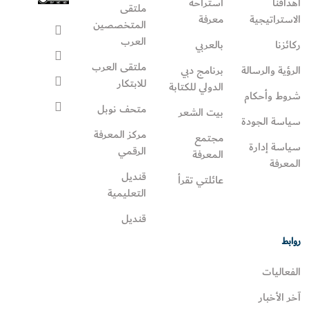
أهدافنا
استراحة
ملتقى
الاستراتيجية
معرفة
المتخصصين
العرب
ركائزنا
بالعربي
ملتقى العرب
الرؤية والرسالة
برنامج دبي
للابتكار
الدولي للكتابة
شروط وأحكام
متحف نوبل
بيت الشعر
سياسة الجودة
مركز المعرفة
مجتمع
سياسة إدارة
الرقمي
المعرفة
المعرفة
قنديل
عائلتي تقرأ‎
التعليمية
قنديل
روابط
الفعاليات
آخر الأخبار