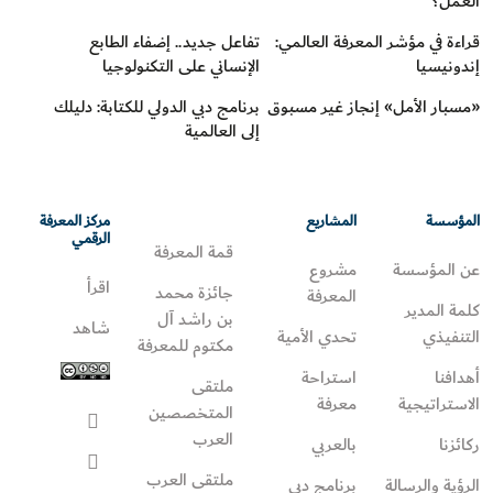
العمل؟
قراءة في مؤشر المعرفة العالمي:
تفاعل جديد.. إضفاء الطابع
إندونيسيا
الإنساني على التكنولوجيا
«مسبار الأمل» إنجاز غير مسبوق
برنامج دبي الدولي للكتابة: دليلك
إلى العالمية
المؤسسة
المشاريع
مركز المعرفة
الرقمي
قمة المعرفة
عن المؤسسة
مشروع
اقرأ
جائزة محمد
المعرفة
كلمة المدير
بن راشد آل
شاهد
التنفيذي
تحدي الأمية
مكتوم للمعرفة
أهدافنا
استراحة
ملتقى
الاستراتيجية
معرفة
المتخصصين
العرب
ركائزنا
بالعربي
ملتقى العرب
الرؤية والرسالة
برنامج دبي