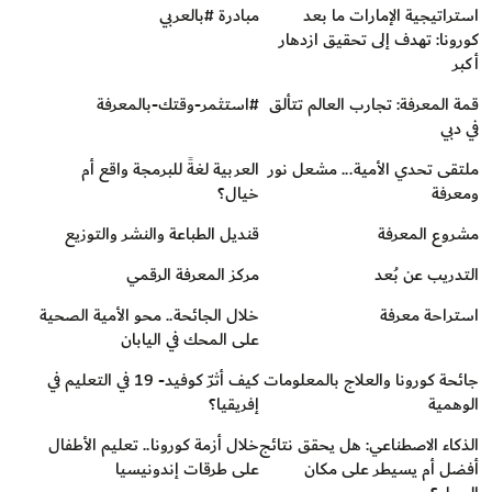
استراتيجية الإمارات ما بعد
مبادرة #بالعربي
كورونا: تهدف إلى تحقيق ازدهار
أكبر
قمة المعرفة: تجارب العالم تتألق
#استثمر-وقتك-بالمعرفة
في دبي
ملتقى تحدي الأمية... مشعل نور
العربية لغةً للبرمجة واقع أم
ومعرفة
خيال؟
مشروع المعرفة
قنديل الطباعة والنشر والتوزيع
التدريب عن بُعد
مركز المعرفة الرقمي
استراحة معرفة
خلال الجائحة.. محو الأمية الصحية
على المحك في اليابان
جائحة كورونا والعلاج بالمعلومات
كيف أثرّ كوفيد- 19 في التعليم في
الوهمية
إفريقيا؟
الذكاء الاصطناعي: هل يحقق نتائج
خلال أزمة كورونا.. تعليم الأطفال
أفضل أم يسيطر على مكان
على طرقات إندونيسيا