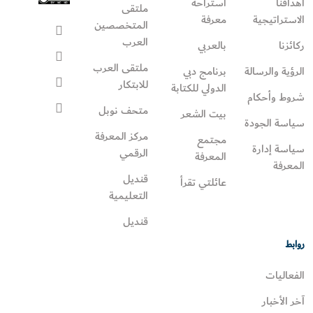
أهدافنا
استراحة
ملتقى
الاستراتيجية
معرفة
المتخصصين
العرب
ركائزنا
بالعربي
ملتقى العرب
الرؤية والرسالة
برنامج دبي
للابتكار
الدولي للكتابة
شروط وأحكام
متحف نوبل
بيت الشعر
سياسة الجودة
مركز المعرفة
مجتمع
سياسة إدارة
الرقمي
المعرفة
المعرفة
قنديل
عائلتي تقرأ‎
التعليمية
قنديل
روابط
الفعاليات
آخر الأخبار