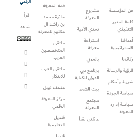
الرقمي
قمة المعرفة
عن المؤسسة
مشروع
اقرأ
جائزة محمد
المعرفة
كلمة المدير
بن راشد آل
شاهد
التنفيذي
تحدي الأمية
مكتوم للمعرفة
أهدافنا
استراحة
ملتقى
الاستراتيجية
معرفة
المتخصصين
العرب
ركائزنا
بالعربي
ملتقى العرب
الرؤية والرسالة
برنامج دبي
للابتكار
الدولي للكتابة
شروط وأحكام
متحف نوبل
بيت الشعر
سياسة الجودة
مركز المعرفة
مجتمع
سياسة إدارة
الرقمي
المعرفة
المعرفة
قنديل
عائلتي تقرأ‎
التعليمية
قنديل