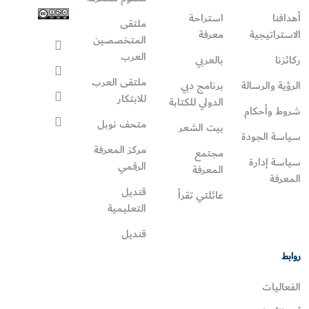
أهدافنا
استراحة
ملتقى
الاستراتيجية
معرفة
المتخصصين
العرب
ركائزنا
بالعربي
ملتقى العرب
الرؤية والرسالة
برنامج دبي
للابتكار
الدولي للكتابة
شروط وأحكام
متحف نوبل
بيت الشعر
سياسة الجودة
مركز المعرفة
مجتمع
سياسة إدارة
الرقمي
المعرفة
المعرفة
قنديل
عائلتي تقرأ‎
التعليمية
قنديل
روابط
الفعاليات