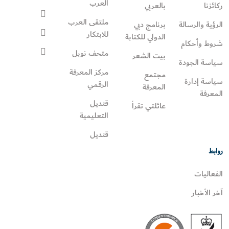
العرب
ركائزنا
بالعربي
ملتقى العرب
الرؤية والرسالة
برنامج دبي
للابتكار
الدولي للكتابة
شروط وأحكام
متحف نوبل
بيت الشعر
سياسة الجودة
مركز المعرفة
مجتمع
سياسة إدارة
الرقمي
المعرفة
المعرفة
قنديل
عائلتي تقرأ‎
التعليمية
قنديل
روابط
الفعاليات
آخر الأخبار