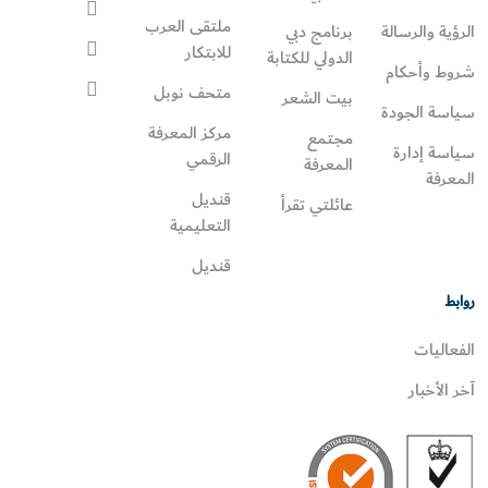
ملتقى العرب
الرؤية والرسالة
برنامج دبي
للابتكار
الدولي للكتابة
شروط وأحكام
متحف نوبل
بيت الشعر
سياسة الجودة
مركز المعرفة
مجتمع
سياسة إدارة
الرقمي
المعرفة
المعرفة
قنديل
عائلتي تقرأ‎
التعليمية
قنديل
روابط
الفعاليات
آخر الأخبار